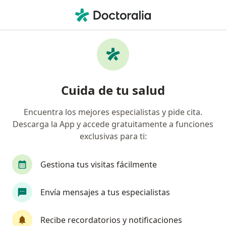
Men
Hernia Umbilical • El Agustino, Lima
Filtros
• 1
Seguro
Mapa
Especialistas en Hernia umbilical en El
Cuida de tu salud
Agustino
Encuentra los mejores especialistas y pide cita.
Descarga la App y accede gratuitamente a funciones
¿Qué especialidad estás buscando?
exclusivas para ti:
Cirujano general
Cirujano pediátrico
Médi
Gestiona tus visitas fácilmente
Envía mensajes a tus especialistas
Recibe recordatorios y notificaciones