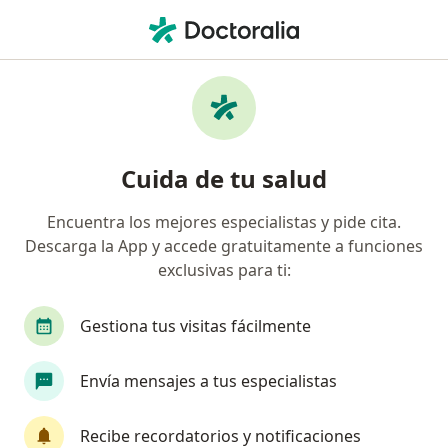
Men
Hernia Umbilical • Jesús María, Lima
Filtros
• 1
Seguro
Mapa
Especialistas en Hernia umbilical en Jesús
Cuida de tu salud
María
Encuentra los mejores especialistas y pide cita.
Descarga la App y accede gratuitamente a funciones
¿Qué especialidad estás buscando?
exclusivas para ti:
Cirujano general
Médico general
Ginecól
Gestiona tus visitas fácilmente
Envía mensajes a tus especialistas
Recibe recordatorios y notificaciones