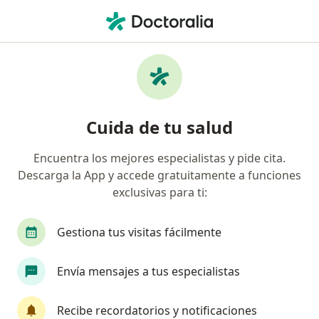
Men
Hernia Umbilical • Lurigancho - Chosica, Lima
Filtros
• 1
Seguro
Mapa
Especialistas en Hernia umbilical en
Cuida de tu salud
Lurigancho - Chosica
Encuentra los mejores especialistas y pide cita.
Descarga la App y accede gratuitamente a funciones
¿Qué especialidad estás buscando?
exclusivas para ti:
Cirujano general
Médico general
Cirujano
Gestiona tus visitas fácilmente
Envía mensajes a tus especialistas
Recibe recordatorios y notificaciones