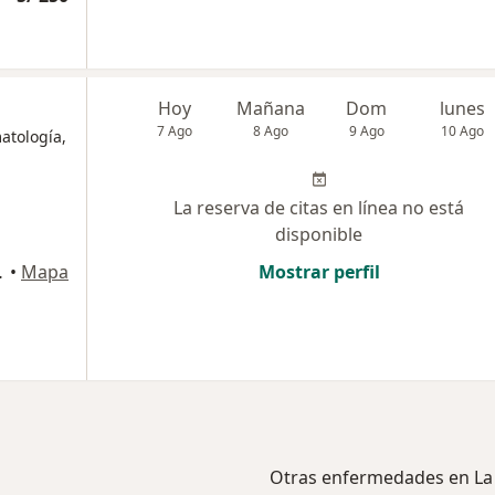
i
Hoy
Mañana
Dom
lunes
7 Ago
8 Ago
9 Ago
10 Ago
atología,
La reserva de citas en línea no está
disponible
, La Molina
•
Mapa
Mostrar perfil
Otras enfermedades en La