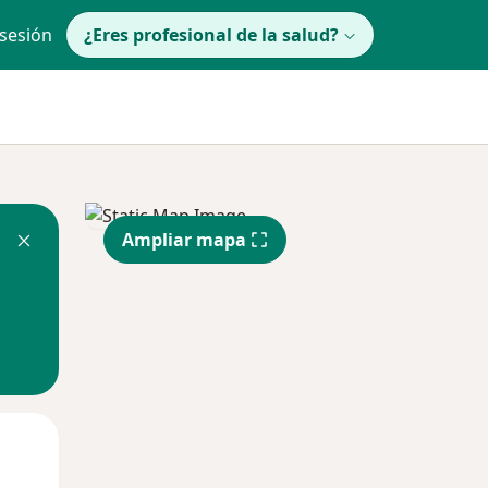
 sesión
¿Eres profesional de la salud?
Ampliar mapa
Mar
Mié
Jue
11 Ago
12 Ago
13 Ago