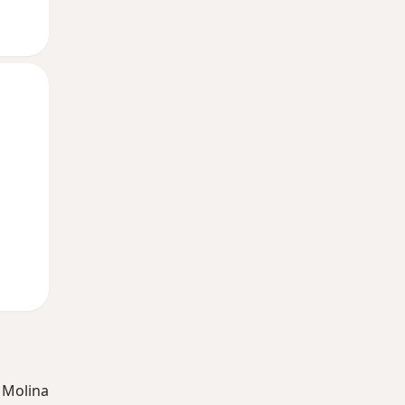
Mar
Mié
Jue
11 Ago
12 Ago
13 Ago
 Molina