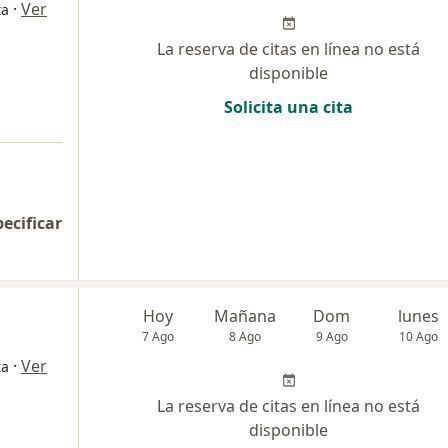
·
Ver
ta
La reserva de citas en línea no está
disponible
Solicita una cita
pecificar
Hoy
Mañana
Dom
lunes
7 Ago
8 Ago
9 Ago
10 Ago
·
Ver
ta
La reserva de citas en línea no está
disponible