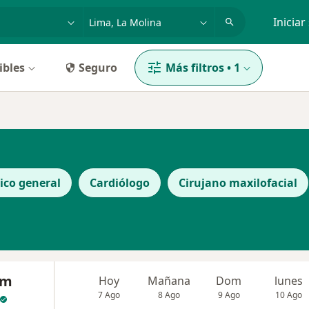
dad, enfermedad o nombre
p. ej. Lima
Iniciar
ibles
Seguro
Más filtros
•
1
ico general
Cardiólogo
Cirujano maxilofacial
am
Hoy
Mañana
Dom
lunes
7 Ago
8 Ago
9 Ago
10 Ago