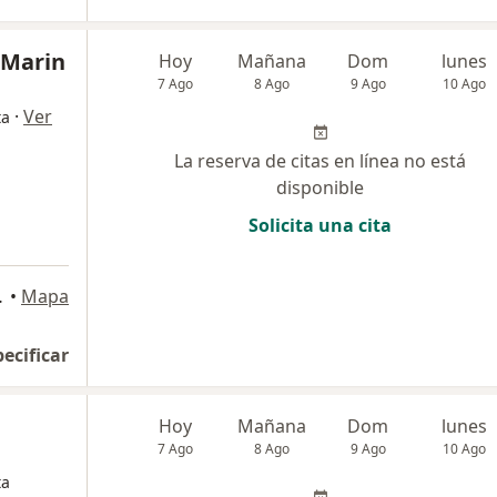
 Marin
Hoy
Mañana
Dom
lunes
7 Ago
8 Ago
9 Ago
10 Ago
·
Ver
ta
La reserva de citas en línea no está
disponible
Solicita una cita
, La Molina
•
Mapa
pecificar
Hoy
Mañana
Dom
lunes
7 Ago
8 Ago
9 Ago
10 Ago
ta