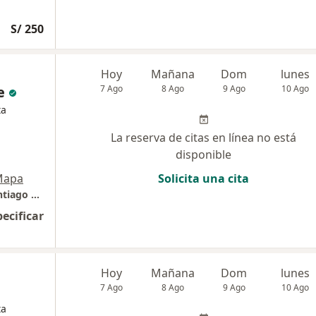
S/ 250
Hoy
Mañana
Dom
lunes
e
7 Ago
8 Ago
9 Ago
10 Ago
ta
La reserva de citas en línea no está
disponible
Mapa
Solicita una cita
Clínica Padre Luis Tezza - Av. El Polo 570, Santiago de Surco
pecificar
Hoy
Mañana
Dom
lunes
7 Ago
8 Ago
9 Ago
10 Ago
ta