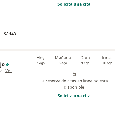
Solicita una cita
S/ 143
Hoy
Mañana
Dom
lunes
jo
7 Ago
8 Ago
9 Ago
10 Ago
·
Ver
ta
La reserva de citas en línea no está
disponible
Solicita una cita