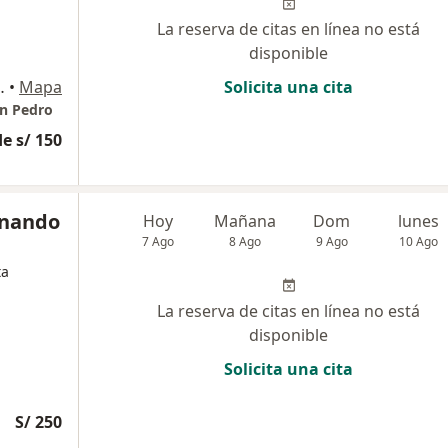
La reserva de citas en línea no está
disponible
go de Surco, Lima
•
Mapa
Solicita una cita
an Pedro
e s/ 150
rnando
Hoy
Mañana
Dom
lunes
7 Ago
8 Ago
9 Ago
10 Ago
ta
La reserva de citas en línea no está
disponible
Solicita una cita
S/ 250