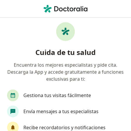
Men
Fractura • San Borja, Lima
Filtros
• 1
Seguro
Mapa
Especialistas en Fractura en San Borja
Cuida de tu salud
Encuentra los mejores especialistas y pide cita.
¿Qué especialidad estás buscando?
Descarga la App y accede gratuitamente a funciones
Traumatólogo y Ortopedista
Alergista
An
exclusivas para ti:
Gestiona tus visitas fácilmente
Envía mensajes a tus especialistas
Recibe recordatorios y notificaciones