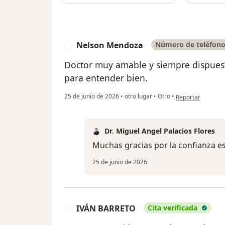
Nelson Mendoza
Número de teléfono
N
Doctor muy amable y siempre dispuesto
para entender bien.
en opinión del u
25 de junio de 2026
•
otro lugar
•
Otro
•
Reportar
Dr. Miguel Angel Palacios Flores
Muchas gracias por la confianza e
25 de junio de 2026
IVÁN BARRETO
Cita verificada
I