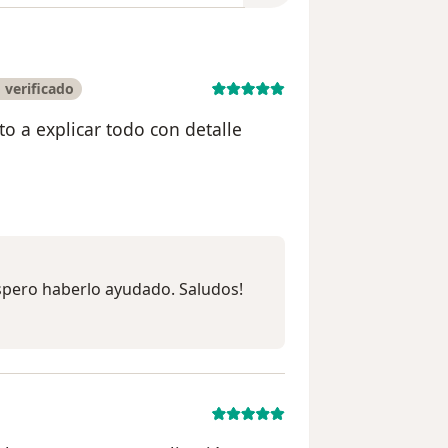
 verificado
 a explicar todo con detalle
suario Nelson Mendoza
spero haberlo ayudado. Saludos!