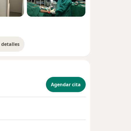
detalles
bre la experiencia
Agendar cita