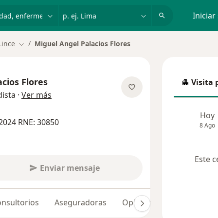
dad, enfermedad o nombre
p. ej. Lima
Iniciar
Lince
Miguel Angel Palacios Flores
Cambiar de ciudad
cios Flores
Visita 
Visita p
sobre las especializaciones
ista
·
Ver más
Hoy
2024 RNE: 30850
8 Ago
Este c
Enviar mensaje
nsultorios
Aseguradoras
Opiniones (85)
Dudas 