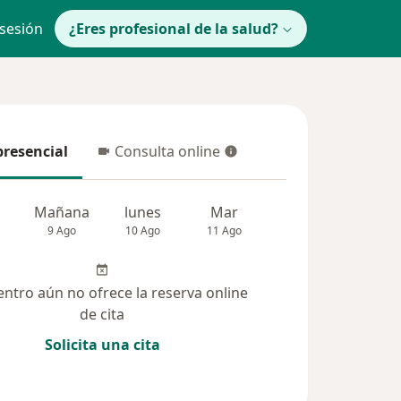
 sesión
¿Eres profesional de la salud?
presencial
Consulta online
resencial
Consulta online
Mañana
lunes
Mar
Mié
Jue
9 Ago
10 Ago
11 Ago
12 Ago
13 Ag
entro aún no ofrece la reserva online
de cita
Solicita una cita
solucionadas (35)