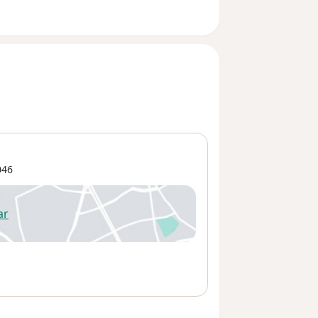
046
ar
 abre en una nueva pestaña