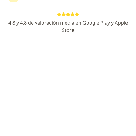
No descuides tu salud
4.8 y 4.8 de valoración media en Google Play y Apple
Escoge la consulta online para empezar o continuar
Store
tu tratamiento sin salir de casa. Y, si lo necesitas,
también puedes reservar una cita presencial.
Mostrar especialistas
¿Cómo funciona?
Expertos en hipotiroidismo e hipertiroidismo
en niños y adolescentes
Ivan Augusto Balbin Castillo