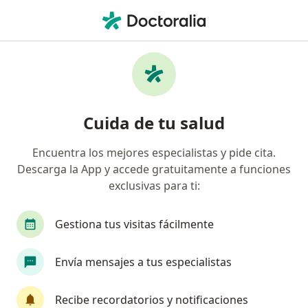
Men
¿Qué estás buscando?
Página De Inicio
Enfermedades
Hipotiroidismo E Hipertiroidismo En Niños Y
Adolescentes
Cuida de tu salud
Hipotiroidismo e hipertiroidismo
en niños y adolescentes -
Encuentra los mejores especialistas y pide cita.
Descarga la App y accede gratuitamente a funciones
Información, expertos y
exclusivas para ti:
preguntas frecuentes
Gestiona tus visitas fácilmente
Envía mensajes a tus especialistas
Información
Recibe recordatorios y notificaciones