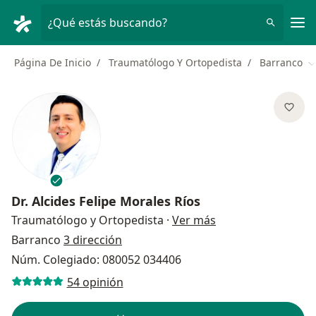
Men
¿Qué estás buscando?
Página De Inicio
Traumatólogo Y Ortopedista
Barranco
C
Dr.
Alcides Felipe Morales Ríos
sobre las especial
Traumatólogo y Ortopedista
·
Ver más
Barranco
3 dirección
Núm. Colegiado: 080052 034406
54 opinión