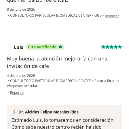
8 de julio de 2026
en opinión del 
•
CONSULTORIO PARTICULAR BIOMEDICAL CENTER
•
Otro
•
Reportar
Luis
Cita verificada
L
Muy buena la atención mejoraría con una
invitación de cafe
4 de julio de 2026
•
CONSULTORIO PARTICULAR BIOMEDICAL CENTER
•
Plasma Rico en
Plaquetas Articular
en opinión del usuario Luis
•
Reportar
Dr. Alcides Felipe Morales Ríos
Estimado Luis, lo tomaremos en consideración.
Cómo sabe nuestro centro recién ha sido