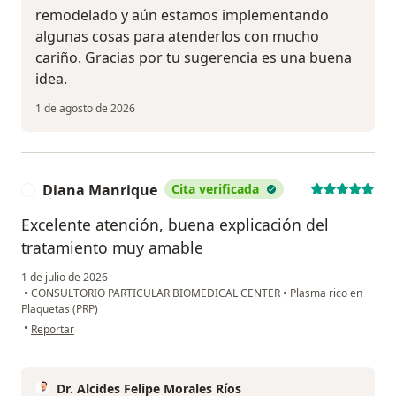
remodelado y aún estamos implementando
algunas cosas para atenderlos con mucho
cariño. Gracias por tu sugerencia es una buena
idea.
1 de agosto de 2026
Diana Manrique
Cita verificada
D
Excelente atención, buena explicación del
tratamiento muy amable
1 de julio de 2026
•
CONSULTORIO PARTICULAR BIOMEDICAL CENTER
•
Plasma rico en
Plaquetas (PRP)
en opinión del usuario Diana Manrique
•
Reportar
Dr. Alcides Felipe Morales Ríos