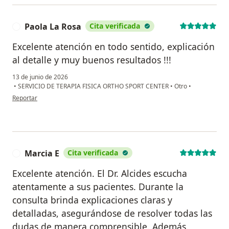
Paola La Rosa
Cita verificada
P
Excelente atención en todo sentido, explicación
al detalle y muy buenos resultados !!!
13 de junio de 2026
•
SERVICIO DE TERAPIA FISICA ORTHO SPORT CENTER
•
Otro
•
en opinión del usuario Paola La Rosa
Reportar
Marcia E
Cita verificada
M
Excelente atención. El Dr. Alcides escucha
atentamente a sus pacientes. Durante la
consulta brinda explicaciones claras y
detalladas, asegurándose de resolver todas las
dudas de manera comprensible. Además,