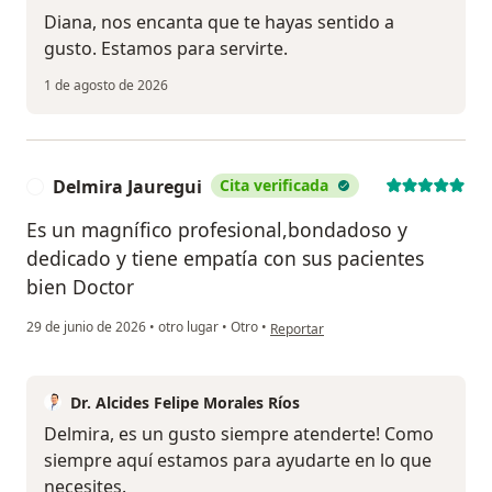
Diana, nos encanta que te hayas sentido a
gusto. Estamos para servirte.
1 de agosto de 2026
Delmira Jauregui
Cita verificada
D
Es un magnífico profesional,bondadoso y
dedicado y tiene empatía con sus pacientes
bien Doctor
en opinión del usuario Delmira Jaur
29 de junio de 2026
•
otro lugar
•
Otro
•
Reportar
Dr. Alcides Felipe Morales Ríos
Delmira, es un gusto siempre atenderte! Como
siempre aquí estamos para ayudarte en lo que
necesites.