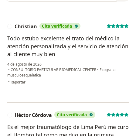
Christian
Cita verificada
C
Todo estubo excelente el trato del médico la
atención personalizada y el servicio de atención
al cliente muy bien
4 de agosto de 2026
•
CONSULTORIO PARTICULAR BIOMEDICAL CENTER
•
Ecografia
musculoesqueletica
en opinión del usuario Christian
•
Reportar
Héctor Córdova
Cita verificada
H
Es el mejor traumatólogo de Lima Perú me curo
el Hombro tal como me dijo en la primera