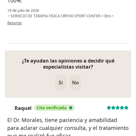
100%.
19 de julio de 2026
•
SERVICIO DE TERAPIA FISICA ORTHO SPORT CENTER
•
Otro
•
en opinión del usuario Diego Boado
Reportar
¿Te ayudan las opiniones a decidir qué
especialistas visitar?
Si
No
Raquel
Cita verificada
R
El Dr. Morales, tiene paciencia y amabilidad
para aclarar cualquier consulta, y el tratamiento
que me realizó fue eficaz.