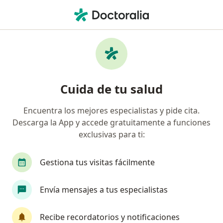
Men
Aneurismas • Miraflores, Lima
Filtros
• 1
Seguro
Mapa
Especialistas en Aneurismas en Miraflores
Cuida de tu salud
Encuentra los mejores especialistas y pide cita.
¿Qué especialidad estás buscando?
Descarga la App y accede gratuitamente a funciones
Cardiólogo
Cirujano cardiovascular y torácico
exclusivas para ti:
Gestiona tus visitas fácilmente
Envía mensajes a tus especialistas
Recibe recordatorios y notificaciones