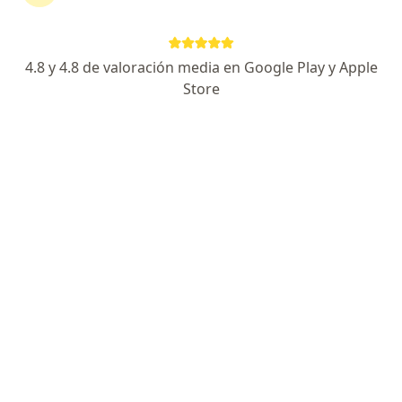
4.8 y 4.8 de valoración media en Google Play y Apple
Store
Dr. José Carlos J Ticona Pérez
·
Ver más
Gastroenterólogo
220 opinión
Dirección 1
Dirección 2
Online
Calle Pablo de Olavide 9, Arequipa
•
Mapa
Centro Digestivo Intregral
Primera visita Gastroenterología
desde s/ 120