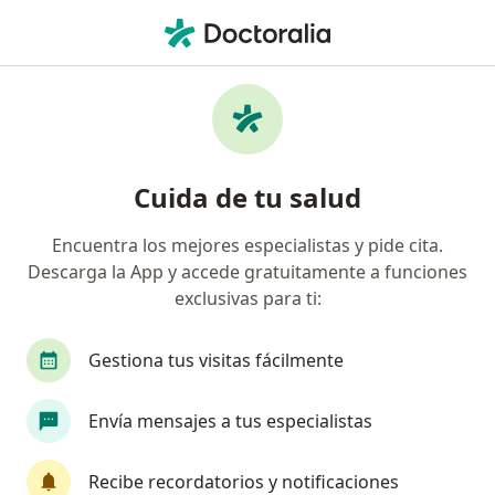
Men
Cólico Intestinal • Arequipa, Arequipa
Filtros
• 1
Mapa
Especialistas en Cólico intestinal en
Cuida de tu salud
Arequipa
Encuentra los mejores especialistas y pide cita.
Descarga la App y accede gratuitamente a funciones
¿Qué especialidad estás buscando?
exclusivas para ti:
Gastroenterólogo
Médico general
Gestiona tus visitas fácilmente
Pediatra
Envía mensajes a tus especialistas
Especialista en Administración de Salud
Recibe recordatorios y notificaciones
Cardiólogo
Ver más