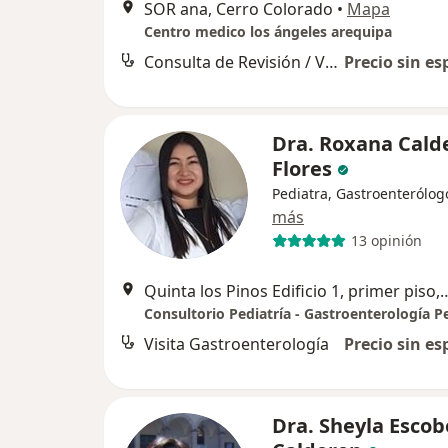
SOR ana, Cerro Colorado
•
Mapa
Centro medico los ángeles arequipa
Consulta de Revisión / Visitas sucesivas
Precio sin es
Dra. Roxana Cald
Flores
Pediatra, Gastroenterólog
más
13 opinión
Quinta los Pinos Edificio 1, prime
Consultorio Pediatría - Gastroenterología Pe
Visita Gastroenterología
Precio sin es
Dra. Sheyla Esco