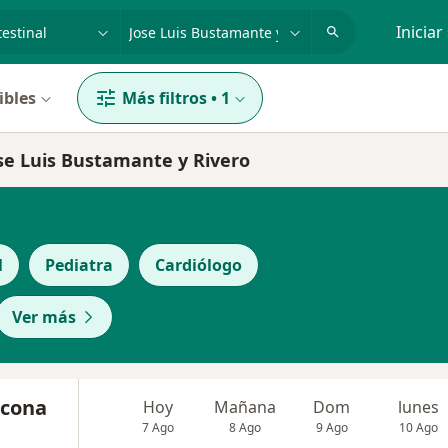
dad, enfermedad o nombre
p. ej. Lima
Iniciar
ibles
Más filtros
•
1
Jose Luis Bustamante y Rivero
l
Pediatra
Cardiólogo
Ver más
Ticona
Hoy
Mañana
Dom
lunes
7 Ago
8 Ago
9 Ago
10 Ago