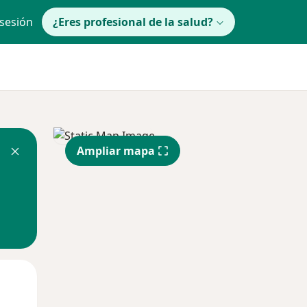
 sesión
¿Eres profesional de la salud?
Ampliar mapa
Mar
Mié
Jue
11 Ago
12 Ago
13 Ago