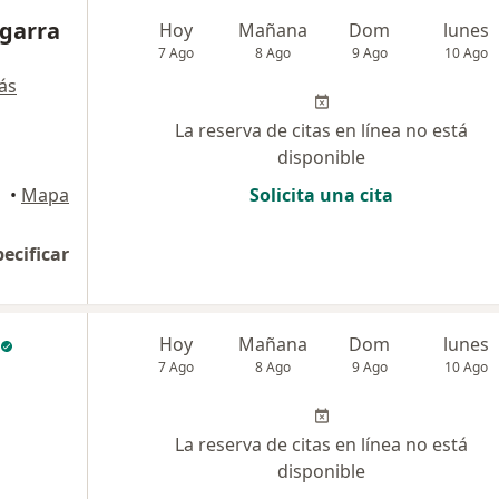
egarra
Hoy
Mañana
Dom
lunes
7 Ago
8 Ago
9 Ago
10 Ago
ás
La reserva de citas en línea no está
disponible
•
Mapa
Solicita una cita
pecificar
Hoy
Mañana
Dom
lunes
7 Ago
8 Ago
9 Ago
10 Ago
La reserva de citas en línea no está
disponible