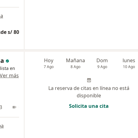
a
de s/ 80
ga
Hoy
Mañana
Dom
lunes
7 Ago
8 Ago
9 Ago
10 Ago
lista en
Ver más
La reserva de citas en línea no está
disponible
Solicita una cita
3
Online
pa