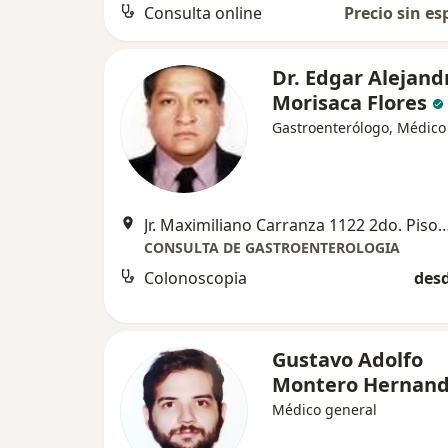
Consulta online
Precio sin es
Dr. Edgar Alejand
Morisaca Flores
Gastroenterólogo, Médico
Jr. Maximiliano Carranza 1122 2do. Piso San Juan de Miraflores LIMA, S
CONSULTA DE GASTROENTEROLOGIA
Colonoscopia
desd
Gustavo Adolfo
Montero Hernan
Médico general