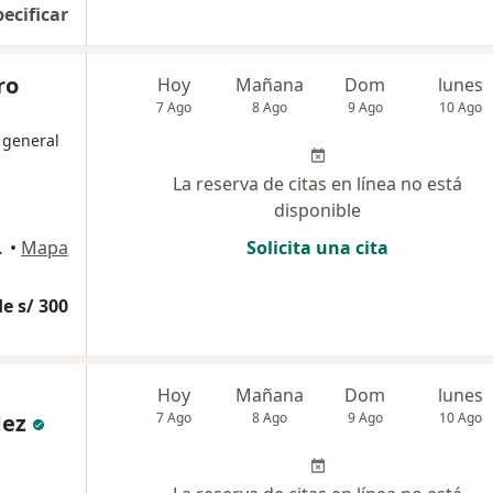
pecificar
ro
Hoy
Mañana
Dom
lunes
7 Ago
8 Ago
9 Ago
10 Ago
 general
La reserva de citas en línea no está
disponible
an Juan de Miraflores
•
Mapa
Solicita una cita
e s/ 300
Hoy
Mañana
Dom
lunes
dez
7 Ago
8 Ago
9 Ago
10 Ago