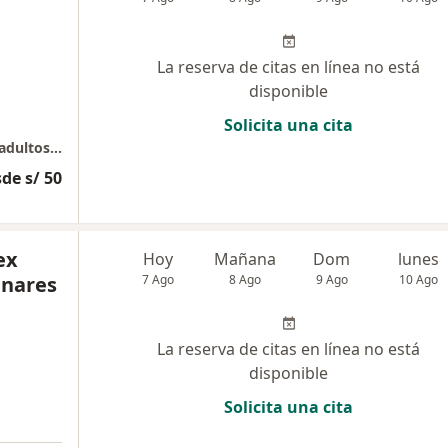
La reserva de citas en línea no está
disponible
Solicita una cita
Consulta Medica especializada en adultos y adultos mayores
de s/ 50
ex
Hoy
Mañana
Dom
lunes
inares
7 Ago
8 Ago
9 Ago
10 Ago
La reserva de citas en línea no está
disponible
Solicita una cita