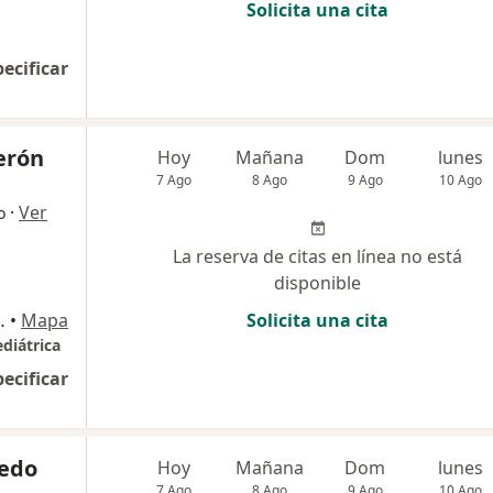
Solicita una cita
pecificar
erón
Hoy
Mañana
Dom
lunes
7 Ago
8 Ago
9 Ago
10 Ago
·
Ver
o
La reserva de citas en línea no está
disponible
r piso, Cerro Colorado
•
Mapa
Solicita una cita
diátrica
pecificar
bedo
Hoy
Mañana
Dom
lunes
7 Ago
8 Ago
9 Ago
10 Ago