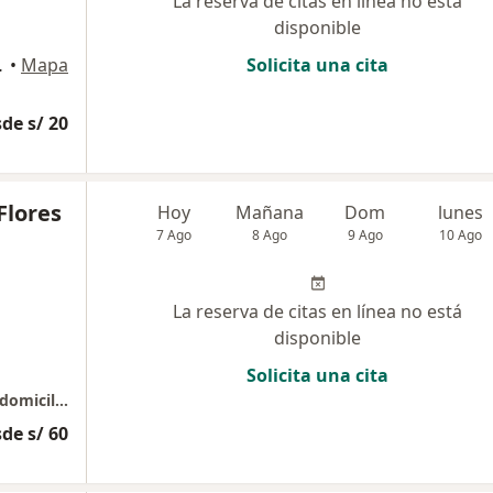
La reserva de citas en línea no está
disponible
stamante y Rivero
•
Mapa
Solicita una cita
de s/ 20
Flores
Hoy
Mañana
Dom
lunes
7 Ago
8 Ago
9 Ago
10 Ago
La reserva de citas en línea no está
disponible
Solicita una cita
Atencion medica en consultorio , online y a domicilio
de s/ 60