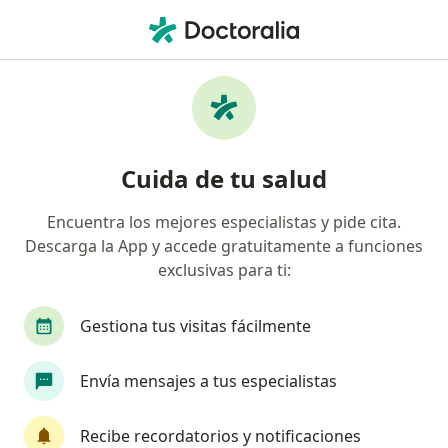
Men
Hepatitis • Arequipa, Arequipa
Filtros
• 1
Seguro
Mapa
Especialistas en Hepatitis en Arequipa
Cuida de tu salud
Encuentra los mejores especialistas y pide cita.
¿Qué especialidad estás buscando?
Descarga la App y accede gratuitamente a funciones
Gastroenterólogo
Médico general
Cardió
exclusivas para ti:
Gestiona tus visitas fácilmente
Envía mensajes a tus especialistas
Recibe recordatorios y notificaciones