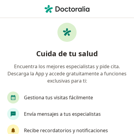
Men
Coledocolitiasis • Los Olivos, Lima
Filtros
• 1
Seguro
Mapa
Especialistas en Coledocolitiasis en Los
Cuida de tu salud
Olivos
Encuentra los mejores especialistas y pide cita.
Descarga la App y accede gratuitamente a funciones
¿Qué especialidad estás buscando?
exclusivas para ti:
Cirujano general
Gastroenterólogo
Traum
Gestiona tus visitas fácilmente
Envía mensajes a tus especialistas
Recibe recordatorios y notificaciones