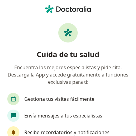
Men
Adicción A Drogas • Pueblo Libre, Lima
Filtros
• 1
Seguro
Mapa
Especialistas en Adicción a drogas en Pueblo
Cuida de tu salud
Libre
Encuentra los mejores especialistas y pide cita.
Descarga la App y accede gratuitamente a funciones
¿Qué especialidad estás buscando?
exclusivas para ti:
Psicólogo
Psiquiatra
Gestiona tus visitas fácilmente
Envía mensajes a tus especialistas
Recibe recordatorios y notificaciones