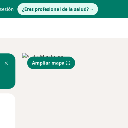
 sesión
¿Eres profesional de la salud?
Ampliar mapa
lunes
Mar
Mié
10 Ago
11 Ago
12 Ago