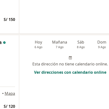
S/ 150
a
Hoy
Mañana
Sáb
Dom
6 Ago
7 Ago
8 Ago
9 Ago
Esta dirección no tiene calendario online.
Ver direcciones con calendario online
oria
•
Mapa
S/ 120