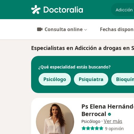
especiali
Consulta online
Fechas dispon
Especialistas en Adicción a drogas en 
¿Qué especialidad estás buscando?
Psicólogo
Psiquiatra
Bioquí
Ps Elena Hernánd
Berrocal
·
Ver más
Psicólogo
9 opinión