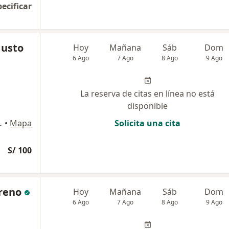
pecificar
Justo
Hoy
Mañana
Sáb
Dom
6 Ago
7 Ago
8 Ago
9 Ago
La reserva de citas en línea no está
disponible
 LA MOLINA, La Molina
•
Mapa
Solicita una cita
S/ 100
oreno
Hoy
Mañana
Sáb
Dom
6 Ago
7 Ago
8 Ago
9 Ago