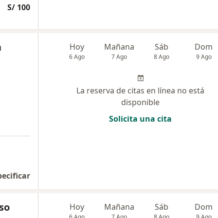
S/ 100
a
Hoy
Mañana
Sáb
Dom
6 Ago
7 Ago
8 Ago
9 Ago
La reserva de citas en línea no está
disponible
Solicita una cita
pecificar
so
Hoy
Mañana
Sáb
Dom
6 Ago
7 Ago
8 Ago
9 Ago