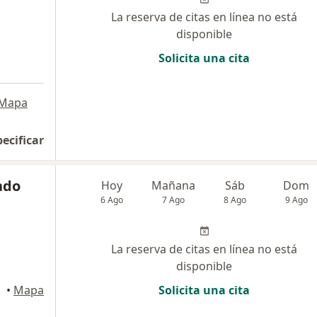
La reserva de citas en línea no está
disponible
Solicita una cita
Mapa
pecificar
ado
Hoy
Mañana
Sáb
Dom
6 Ago
7 Ago
8 Ago
9 Ago
La reserva de citas en línea no está
disponible
•
Mapa
Solicita una cita