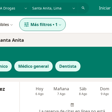
dad, enfermedad o nombre
p. ej. Lima
Iniciar
ibles
Más filtros
•
1
Santa Anita
mico
Médico general
Dentista
ez
Hoy
Mañana
Sáb
Dom
6 Ago
7 Ago
8 Ago
9 Ago
La reserva de citas en línea no está