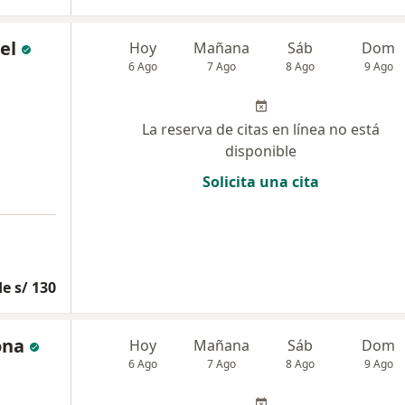
el
Hoy
Mañana
Sáb
Dom
6 Ago
7 Ago
8 Ago
9 Ago
La reserva de citas en línea no está
disponible
Solicita una cita
e s/ 130
ona
Hoy
Mañana
Sáb
Dom
6 Ago
7 Ago
8 Ago
9 Ago