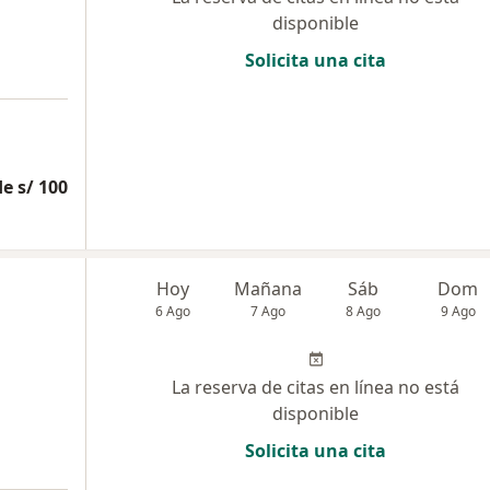
disponible
Solicita una cita
e s/ 100
a
Hoy
Mañana
Sáb
Dom
6 Ago
7 Ago
8 Ago
9 Ago
La reserva de citas en línea no está
disponible
Solicita una cita