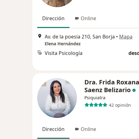
Dirección
Online
Av. de la poesia 210, San Borja
•
Mapa
Elena Hernández
Visita Psicología
desd
Dra. Frida Roxan
Saenz Belizario
Psiquiatra
42 opinión
Dirección
Online