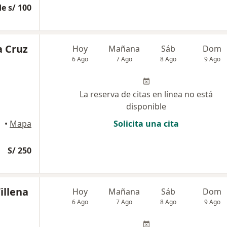
e s/ 100
a Cruz
Hoy
Mañana
Sáb
Dom
6 Ago
7 Ago
8 Ago
9 Ago
La reserva de citas en línea no está
disponible
•
Mapa
Solicita una cita
S/ 250
illena
Hoy
Mañana
Sáb
Dom
6 Ago
7 Ago
8 Ago
9 Ago