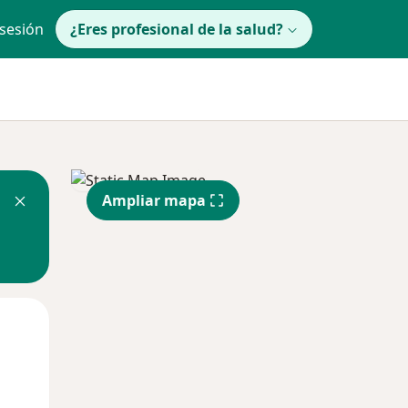
 sesión
¿Eres profesional de la salud?
Ampliar mapa
lunes
Mar
Mié
10 Ago
11 Ago
12 Ago