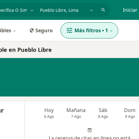
dad, enfermedad o nombre
p. ej. Lima
Iniciar
ibles
Seguro
Más filtros
•
1
ple en Pueblo Libre
ar
Hoy
Mañana
Sáb
Dom
6 Ago
7 Ago
8 Ago
9 Ago
La reserva de citas en línea no está