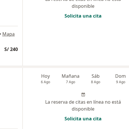
disponible
Solicita una cita
•
Mapa
S/ 240
a
Hoy
Mañana
Sáb
Dom
6 Ago
7 Ago
8 Ago
9 Ago
La reserva de citas en línea no está
disponible
Solicita una cita