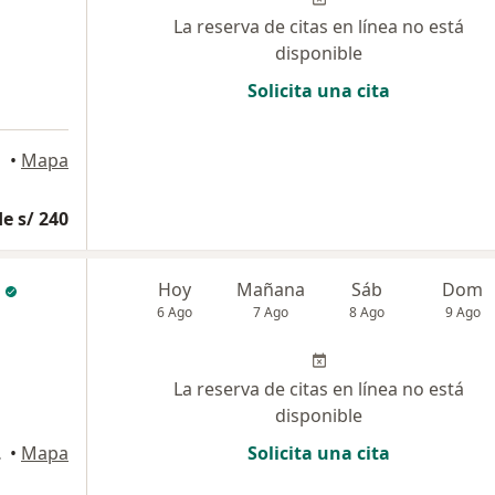
La reserva de citas en línea no está
disponible
Solicita una cita
•
Mapa
e s/ 240
Hoy
Mañana
Sáb
Dom
6 Ago
7 Ago
8 Ago
9 Ago
La reserva de citas en línea no está
disponible
a del Mar
•
Mapa
Solicita una cita