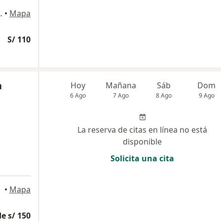
526, Jesús María
•
Mapa
S/ 110
a
Hoy
Mañana
Sáb
Dom
6 Ago
7 Ago
8 Ago
9 Ago
La reserva de citas en línea no está
disponible
Solicita una cita
ibre
•
Mapa
e s/ 150