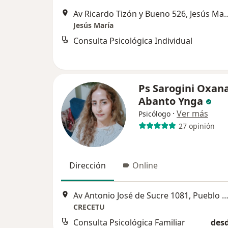
Av Ricardo Tizón y Bueno 
Jesús María
Consulta Psicológica Individual
Ps Sarogini Oxan
Abanto Ynga
·
Ver más
Psicólogo
27 opinión
Dirección
Online
Av Antonio José de Sucre 1081, Pueblo L
CRECETU
Consulta Psicológica Familiar
desd