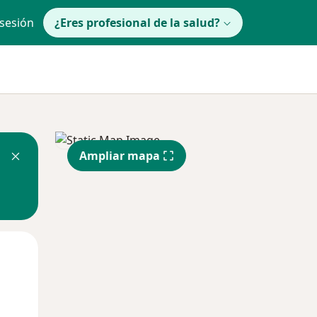
 sesión
¿Eres profesional de la salud?
Ampliar mapa
Mié
Jue
Vie
12 Ago
13 Ago
14 Ago