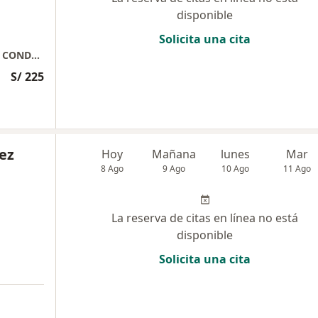
disponible
Solicita una cita
PSIQUIATRA - PSICOTERAPEUTA COGNITIVO CONDUCTUAL
S/ 225
ez
Hoy
Mañana
lunes
Mar
8 Ago
9 Ago
10 Ago
11 Ago
La reserva de citas en línea no está
disponible
Solicita una cita