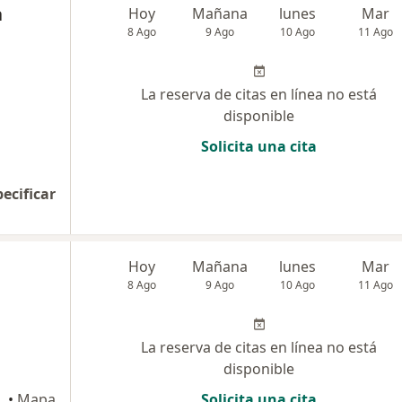
a
Hoy
Mañana
lunes
Mar
8 Ago
9 Ago
10 Ago
11 Ago
La reserva de citas en línea no está
disponible
Solicita una cita
pecificar
Hoy
Mañana
lunes
Mar
8 Ago
9 Ago
10 Ago
11 Ago
La reserva de citas en línea no está
disponible
gundo Piso Lince, Lima
•
Mapa
Solicita una cita