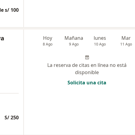
e s/ 100
ya
Hoy
Mañana
lunes
Mar
8 Ago
9 Ago
10 Ago
11 Ago
La reserva de citas en línea no está
disponible
Solicita una cita
S/ 250