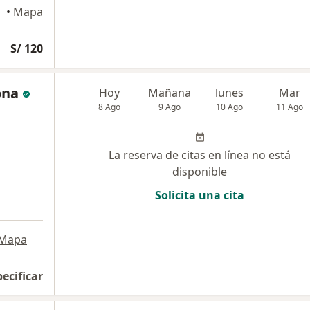
oria
•
Mapa
S/ 120
ona
Hoy
Mañana
lunes
Mar
8 Ago
9 Ago
10 Ago
11 Ago
La reserva de citas en línea no está
disponible
Solicita una cita
Mapa
pecificar