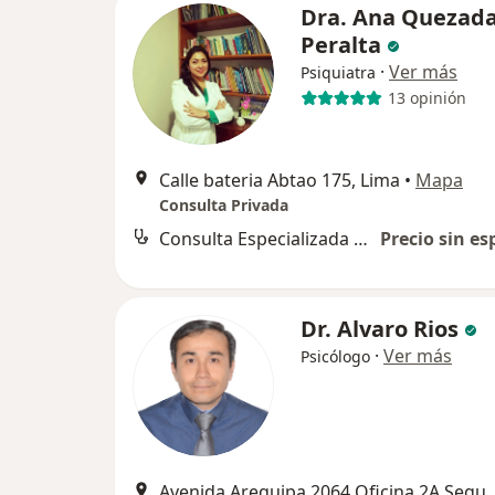
Dra. Ana Quezad
Peralta
·
Ver más
Psiquiatra
13 opinión
Calle bateria Abtao 175, Lima
•
Mapa
Consulta Privada
Consulta Especializada en Psiquiatría
Precio sin es
Dr. Alvaro Rios
·
Ver más
Psicólogo
Avenida Arequipa 2064 Oficina 2A Se