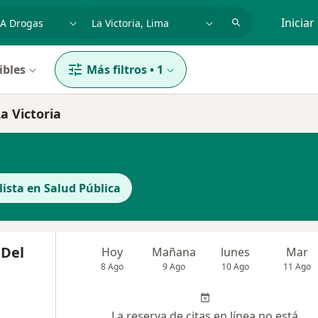
dad, enfermedad o nombre
p. ej. Lima
Iniciar
ibles
Más filtros
•
1
a Victoria
lista en Salud Pública
 Del
Hoy
Mañana
lunes
Mar
8 Ago
9 Ago
10 Ago
11 Ago
La reserva de citas en línea no está