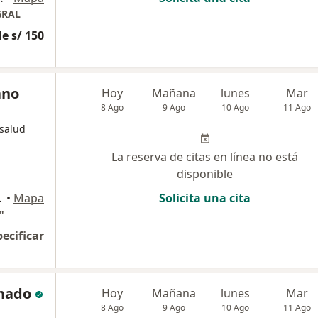
GRAL
e s/ 150
ano
Hoy
Mañana
lunes
Mar
8 Ago
9 Ago
10 Ago
11 Ago
 salud
La reserva de citas en línea no está
disponible
nce, Lince
•
Mapa
Solicita una cita
"
pecificar
nado
Hoy
Mañana
lunes
Mar
8 Ago
9 Ago
10 Ago
11 Ago