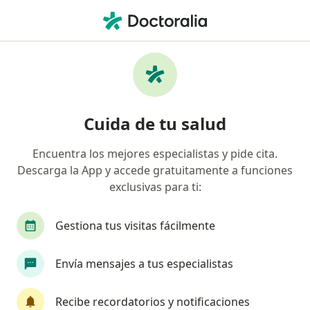
Men
Trastornos De La Personalidad • Pueblo Libre, Lima
Filtros
• 1
Seguro
Mapa
Especialistas en Trastornos de la
Cuida de tu salud
personalidad en Pueblo Libre
Encuentra los mejores especialistas y pide cita.
Descarga la App y accede gratuitamente a funciones
¿Qué especialidad estás buscando?
exclusivas para ti:
Psicólogo
Psiquiatra
Anestesiólogo
C
Gestiona tus visitas fácilmente
Envía mensajes a tus especialistas
Recibe recordatorios y notificaciones