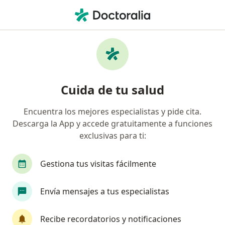
Men
Desorden De Ansiedad Por Separación • Pueblo Libre, Lima
Filtros
• 1
Seguro
Mapa
Especialistas en Desorden de ansiedad por
Cuida de tu salud
separación en Pueblo Libre
Encuentra los mejores especialistas y pide cita.
Descarga la App y accede gratuitamente a funciones
¿Qué especialidad estás buscando?
exclusivas para ti:
Psicólogo
Especialista en Administración de S
Gestiona tus visitas fácilmente
Envía mensajes a tus especialistas
Recibe recordatorios y notificaciones