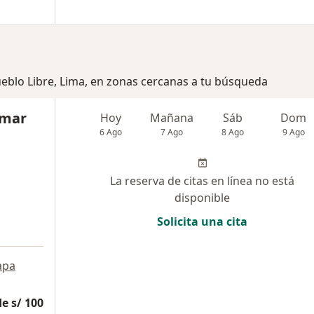
ueblo Libre, Lima, en zonas cercanas a tu búsqueda
omar
Hoy
Mañana
Sáb
Dom
6 Ago
7 Ago
8 Ago
9 Ago
La reserva de citas en línea no está
disponible
Solicita una cita
apa
e s/ 100