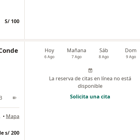
S/ 100
 Conde
Hoy
Mañana
Sáb
Dom
6 Ago
7 Ago
8 Ago
9 Ago
La reserva de citas en línea no está
disponible
Solicita una cita
3
Online
 Isidro
•
Mapa
e s/ 200