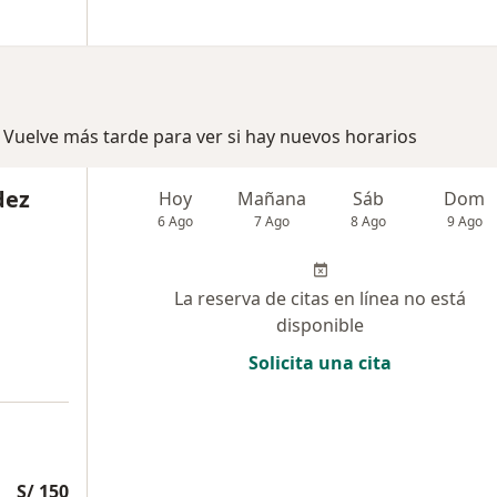
 Vuelve más tarde para ver si hay nuevos horarios
dez
Hoy
Mañana
Sáb
Dom
6 Ago
7 Ago
8 Ago
9 Ago
La reserva de citas en línea no está
disponible
Solicita una cita
S/ 150