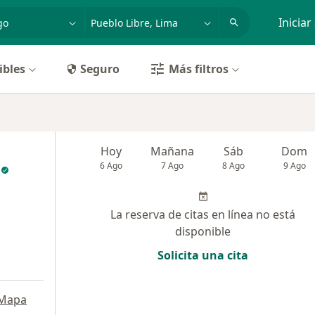
dad, enfermedad o nombre
p. ej. Lima
Iniciar
ibles
Seguro
Más filtros
Hoy
Mañana
Sáb
Dom
6 Ago
7 Ago
8 Ago
9 Ago
La reserva de citas en línea no está
disponible
Solicita una cita
Mapa