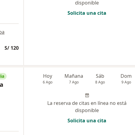
disponible
Solicita una cita
pa
S/ 120
Hoy
Mañana
Sáb
Dom
ia
6 Ago
7 Ago
8 Ago
9 Ago
la
La reserva de citas en línea no está
disponible
Solicita una cita