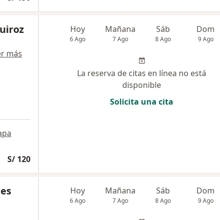
Quiroz
Hoy
Mañana
Sáb
Dom
6 Ago
7 Ago
8 Ago
9 Ago
er más
La reserva de citas en línea no está
disponible
Solicita una cita
apa
S/ 120
les
Hoy
Mañana
Sáb
Dom
6 Ago
7 Ago
8 Ago
9 Ago