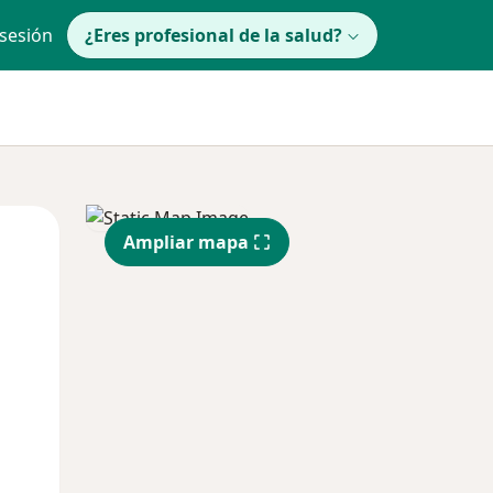
 sesión
¿Eres profesional de la salud?
lunes
Mar
Mié
Ampliar mapa
10 Ago
11 Ago
12 Ago