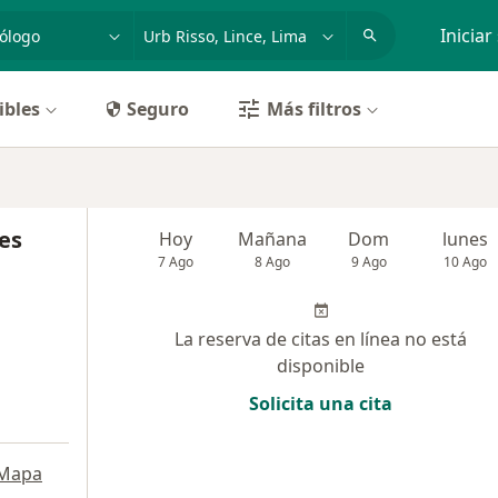
dad, enfermedad o nombre
p. ej. Lima
Iniciar
ibles
Seguro
Más filtros
es
Hoy
Mañana
Dom
lunes
7 Ago
8 Ago
9 Ago
10 Ago
La reserva de citas en línea no está
disponible
Solicita una cita
Mapa