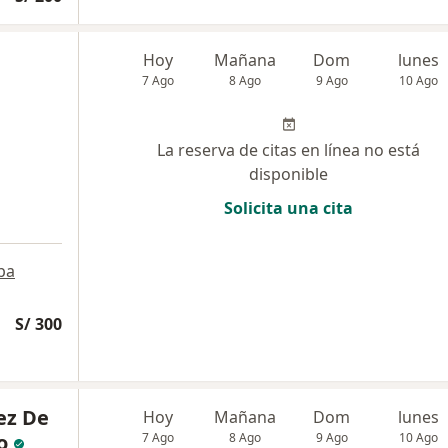
Hoy
Mañana
Dom
lunes
7 Ago
8 Ago
9 Ago
10 Ago
La reserva de citas en línea no está
disponible
Solicita una cita
pa
S/ 300
ez De
Hoy
Mañana
Dom
lunes
o
7 Ago
8 Ago
9 Ago
10 Ago