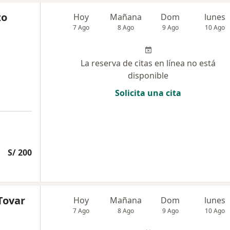
zo
Hoy
Mañana
Dom
lunes
7 Ago
8 Ago
9 Ago
10 Ago
La reserva de citas en línea no está
disponible
Solicita una cita
S/ 200
Tovar
Hoy
Mañana
Dom
lunes
7 Ago
8 Ago
9 Ago
10 Ago