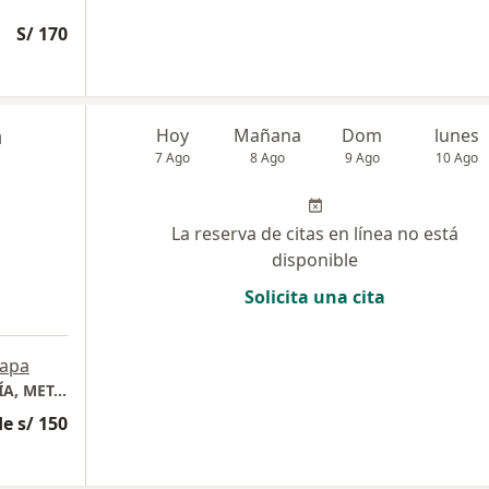
S/ 170
n
Hoy
Mañana
Dom
lunes
7 Ago
8 Ago
9 Ago
10 Ago
La reserva de citas en línea no está
disponible
Solicita una cita
apa
CONSULTORIO MÉDICO DE ENDOCRINOLOGÍA, METABOLISMO Y DIABETES
e s/ 150