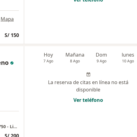
Mapa
S/ 150
Hoy
Mañana
Dom
lunes
eno
7 Ago
8 Ago
9 Ago
10 Ago
La reserva de citas en línea no está
disponible
Ver teléfono
Consultorio Privado - Jr. Almirante Guisse 1750 - Lince
S/ 200