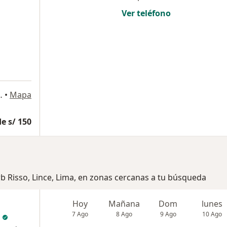
Ver teléfono
 Maria, Jesús María
•
Mapa
e s/ 150
rb Risso, Lince, Lima, en zonas cercanas a tu búsqueda
Hoy
Mañana
Dom
lunes
7 Ago
8 Ago
9 Ago
10 Ago