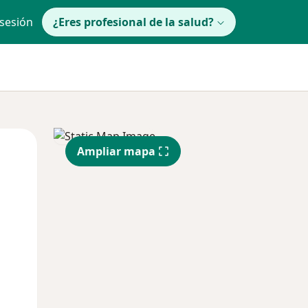
 sesión
¿Eres profesional de la salud?
Mar
Mié
Jue
Ampliar mapa
11 Ago
12 Ago
13 Ago