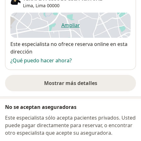
Lima,
Lima
00000
Ampliar
se abre en una nueva pestañ
Disponibilidad
Este especialista no ofrece reserva online en esta
dirección
¿Qué puedo hacer ahora?
Mostrar más detalles
sobre la dirección
No se aceptan aseguradoras
Este especialista sólo acepta pacientes privados. Usted
puede pagar directamente para reservar, o encontrar
otro especialista que acepte su aseguradora.