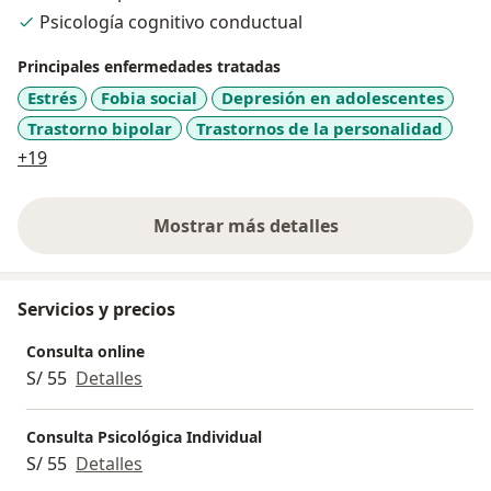
Psicología cognitivo conductual
parte del programa del Ministerio del Interior y en la
Municipalidad del Lima.
Principales enfermedades tratadas
Estrés
Fobia social
Depresión en adolescentes
He realizado diversas charlas, talleres psicológicos y
Trastorno bipolar
Trastornos de la personalidad
he sido invitada a realizar conferencias universitarias,
siendo ponente en temas relacionadas a esta bella
a11y_sr_more_diseases
+19
carrera, capacitando a estudiantes, prácticantes de
psicología y dotándolos de herramientas importantes
Mostrar más detalles
para su desarollo profesional.
sobre la experiencia
Servicios y precios
Consulta online
S/ 55
Detalles
Consulta Psicológica Individual
S/ 55
Detalles