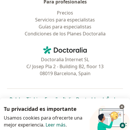
Para profesionales
Precios
Servicios para especialistas
Guías para especialistas
Condiciones de los Planes Doctoralia
Contacto
Doctoralia - Página de inicio
Doctoralia Internet SL
C/ Josep Pla 2 - Building B2, floor 13
08019 Barcelona, Spain
se abre en una nueva pestaña
se abre en una nueva pestaña
se abre en una nueva pestaña
se abre en una nueva pes
se abre en 
se a
Polska
,
Türkiye
,
España
,
Italia
,
Deutschland
,
Česko
,
se abre en una nueva pestaña
se abre en una nueva pestaña
se abre en una nueva pestaña
se abre en una nueva p
se abre en 
se abr
Portugal
,
México
,
Chile
,
Brasil
,
Argentina
,
Perú
,
Tu privacidad es importante
se abre en una nueva pe
Colombia
Usamos cookies para ofrecerte una
mejor experiencia.
www.doctoralia.pe © 2026 - Encuentra tu
Leer más
.