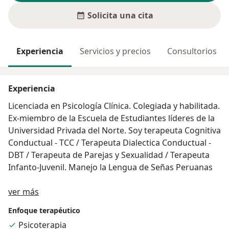
Solicita una cita
Experiencia
Servicios y precios
Consultorios
Experiencia
Licenciada en Psicología Clínica. Colegiada y habilitada.
Ex-miembro de la Escuela de Estudiantes líderes de la
Universidad Privada del Norte. Soy terapeuta Cognitiva
Conductual - TCC / Terapeuta Dialectica Conductual -
DBT / Terapeuta de Parejas y Sexualidad / Terapeuta
Infanto-Juvenil. Manejo la Lengua de Señas Peruanas
Acerca de mí
Tengo experiencia en evaluación, diagnóstico e
ver más
intervención en niños, adolescentes, adultos y
Enfoque terapéutico
acompañamiento en Duelo. He tenido la oportunidad
Psicoterapia
de trabajar en colegios, Centros de Salud Mental como