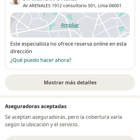
AV ARENALES 1912 consultorio 501,
Lima
06001
Ampliar
se abre en una nueva pestañ
Disponibilidad
Este especialista no ofrece reserva online en esta
dirección
¿Qué puedo hacer ahora?
Mostrar más detalles
sobre la dirección
Aseguradoras aceptadas
Se aceptan aseguradoras, pero la cobertura varía
según la ubicación y el servicio.