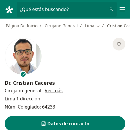
Men
¿Qué estás buscando?
Página De Inicio
Cirujano General
Lima
Cristian Ca
Cambiar de ciud
Dr.
Cristian Caceres
sobre las especializaciones
Cirujano general
·
Ver más
Lima
1 dirección
Núm. Colegiado: 64233
Datos de contacto