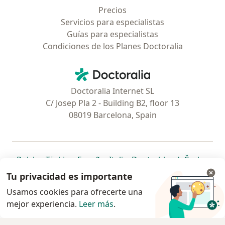
Precios
Servicios para especialistas
Guías para especialistas
Condiciones de los Planes Doctoralia
Contacto
Doctoralia - Página de inicio
Doctoralia Internet SL
C/ Josep Pla 2 - Building B2, floor 13
08019 Barcelona, Spain
se abre en una nueva pestaña
se abre en una nueva pestaña
se abre en una nueva pestaña
se abre en una nueva pes
se abre en 
se a
Polska
,
Türkiye
,
España
,
Italia
,
Deutschland
,
Česko
,
se abre en una nueva pestaña
se abre en una nueva pestaña
se abre en una nueva pestaña
se abre en una nueva p
se abre en 
se abr
Portugal
,
México
,
Chile
,
Brasil
,
Argentina
,
Perú
,
Tu privacidad es importante
se abre en una nueva pe
Colombia
Usamos cookies para ofrecerte una
mejor experiencia.
www.doctoralia.pe © 2026 - Encuentra tu
Leer más
.
especialista y agenda cita