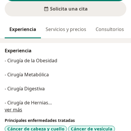
Solicita una cita
Experiencia
Servicios y precios
Consultorios
Experiencia
- Cirugía de la Obesidad
- Cirugía Metabólica
- Cirugía Digestiva
- Cirugía de Hernias
Acerca de mí
ver más
- Cirugía General
Principales enfermedades tratadas
Cáncer de cabeza y cuello
Cáncer de vesícula
- Cirugía de Reflujo Gastroesofágico