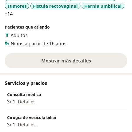
Tumores
Fistula rectovaginal
Hernia umbilical
a11y_sr_more_diseases
+14
- Cirugía de la Vesícula Biliar
Pacientes que atiendo
Adultos
Niños a partir de 16 años
Mostrar más detalles
sobre la experiencia
Servicios y precios
Consulta médica
S/ 1
Detalles
Cirugía de vesícula biliar
S/ 1
Detalles