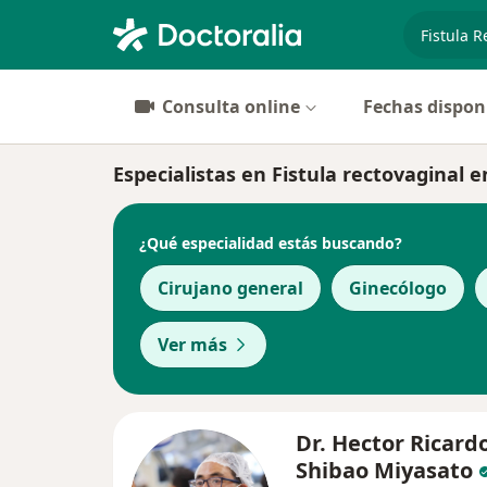
especiali
Consulta online
Fechas dispon
Especialistas en Fistula rectovaginal 
¿Qué especialidad estás buscando?
Cirujano general
Ginecólogo
Ver más
Dr. Hector Ricard
Shibao Miyasato