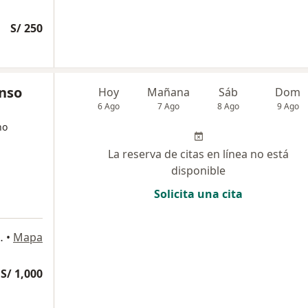
S/ 250
onso
Hoy
Mañana
Sáb
Dom
6 Ago
7 Ago
8 Ago
9 Ago
no
La reserva de citas en línea no está
disponible
Solicita una cita
SAN BORJA, San Borja
•
Mapa
S/ 1,000