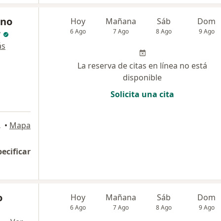
ano
Hoy
Mañana
Sáb
Dom
r
6 Ago
7 Ago
8 Ago
9 Ago
ás
La reserva de citas en línea no está
disponible
Solicita una cita
 Isidro
•
Mapa
pecificar
o
Hoy
Mañana
Sáb
Dom
6 Ago
7 Ago
8 Ago
9 Ago