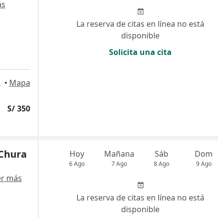
ás
La reserva de citas en línea no está
disponible
Solicita una cita
 Isidro
•
Mapa
S/ 350
 Chura
Hoy
Mañana
Sáb
Dom
6 Ago
7 Ago
8 Ago
9 Ago
er más
La reserva de citas en línea no está
disponible