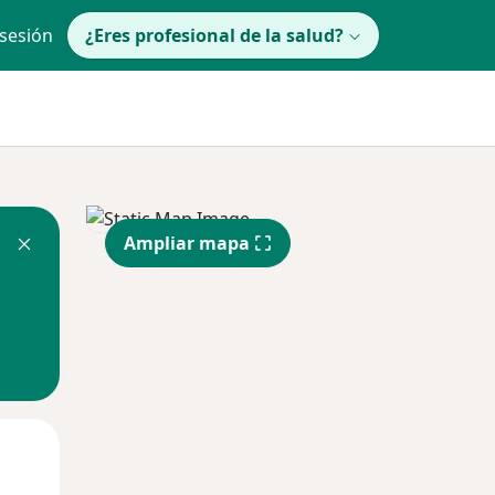
 sesión
¿Eres profesional de la salud?
Ampliar mapa
lunes
Mar
Mié
10 Ago
11 Ago
12 Ago