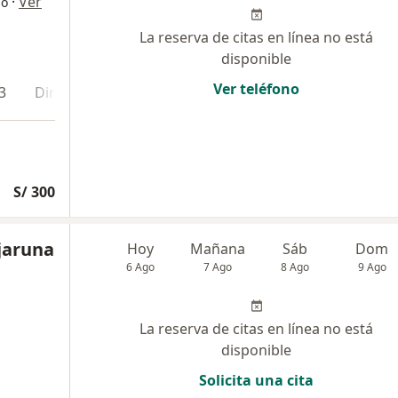
·
Ver
go
La reserva de citas en línea no está
disponible
Ver teléfono
3
Dirección 4
Online
S/ 300
ajaruna
Hoy
Mañana
Sáb
Dom
6 Ago
7 Ago
8 Ago
9 Ago
La reserva de citas en línea no está
disponible
Solicita una cita