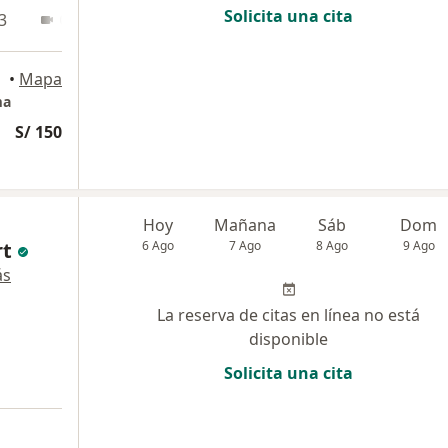
Solicita una cita
3
Online
•
Mapa
ma
S/ 150
Hoy
Mañana
Sáb
Dom
rt
6 Ago
7 Ago
8 Ago
9 Ago
ás
La reserva de citas en línea no está
disponible
Solicita una cita