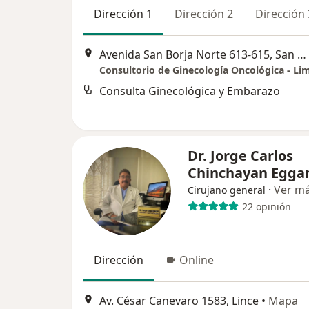
Dirección 1
Dirección 2
Dirección 
Avenida San Borja Norte 613-615, San Borja, Lima, Perú, San Borja
Consultorio de Ginecología Oncológica - Li
Consulta Ginecológica y Embarazo
Dr. Jorge Carlos
Chinchayan Egga
·
Ver m
Cirujano general
22 opinión
Dirección
Online
Av. César Canevaro 1583, Lince
•
Mapa