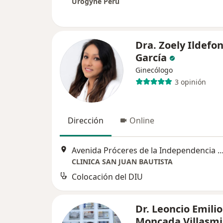
Urogyne Perú
Dra. Zoely Ildefo
García
Ginecólogo
3 opinión
Dirección
Online
Avenida Próceres de la Independencia 17
CLINICA SAN JUAN BAUTISTA
Colocación del DIU
Dr. Leoncio Emilio
Moncada Villasmi