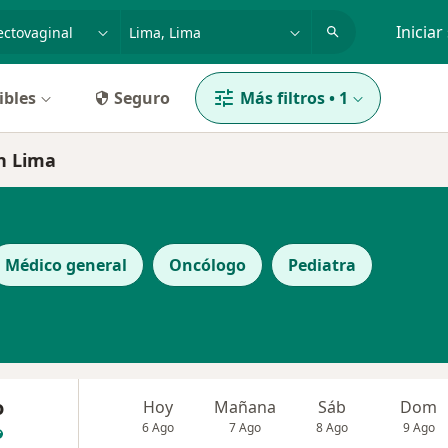
dad, enfermedad o nombre
p. ej. Lima
Iniciar
ibles
Seguro
Más filtros
•
1
en Lima
Médico general
Oncólogo
Pediatra
o
Hoy
Mañana
Sáb
Dom
6 Ago
7 Ago
8 Ago
9 Ago