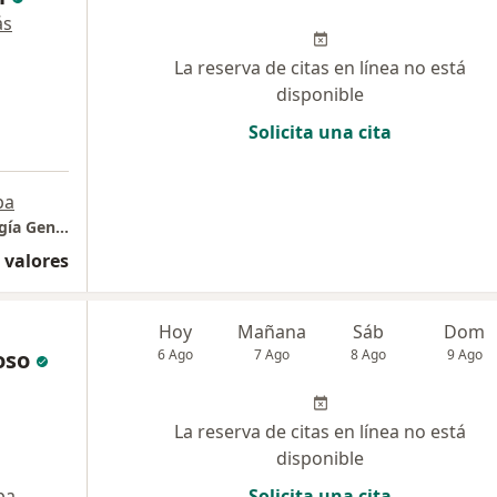
ás
La reserva de citas en línea no está
disponible
Solicita una cita
pa
Dr. Leoncio Moncada- Consulta Privada Cirugía General
 valores
Hoy
Mañana
Sáb
Dom
oso
6 Ago
7 Ago
8 Ago
9 Ago
La reserva de citas en línea no está
disponible
pa
Solicita una cita