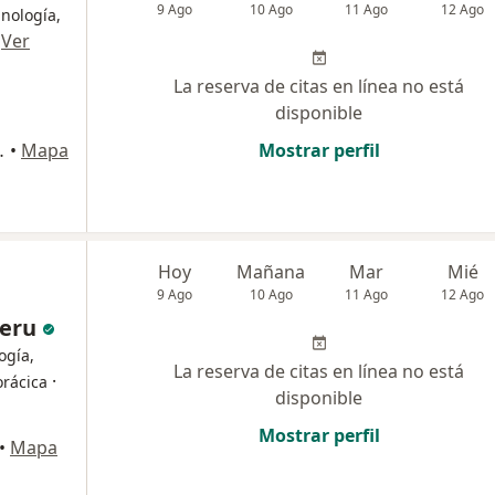
9 Ago
10 Ago
11 Ago
12 Ago
nología,
·
Ver
La reserva de citas en línea no está
disponible
n Juan de Lurigancho
•
Mapa
Mostrar perfil
Hoy
Mañana
Mar
Mié
9 Ago
10 Ago
11 Ago
12 Ago
Peru
ogía,
La reserva de citas en línea no está
·
orácica
disponible
Mostrar perfil
•
Mapa