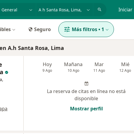
dad, enfermedad o nombre
p. ej. Lima
Iniciar
ibles
Seguro
Más filtros
•
1
en A.h Santa Rosa, Lima
e
Hoy
Mañana
Mar
Mié
da
9 Ago
10 Ago
11 Ago
12 Ago
a,
La reserva de citas en línea no está
disponible
apa
Mostrar perfil