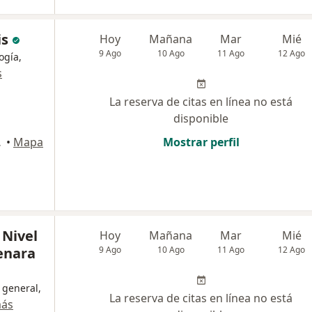
is
Hoy
Mañana
Mar
Mié
9 Ago
10 Ago
11 Ago
12 Ago
ogía,
s
La reserva de citas en línea no está
disponible
o Libre
•
Mapa
Mostrar perfil
 Nivel
Hoy
Mañana
Mar
Mié
enara
9 Ago
10 Ago
11 Ago
12 Ago
 general,
La reserva de citas en línea no está
más