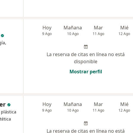
Hoy
Mañana
Mar
Mié
o
9 Ago
10 Ago
11 Ago
12 Ago
gía,
La reserva de citas en línea no está
disponible
Mostrar perfil
ser
Hoy
Mañana
Mar
Mié
9 Ago
10 Ago
11 Ago
12 Ago
 plástica
tética
La reserva de citas en línea no está