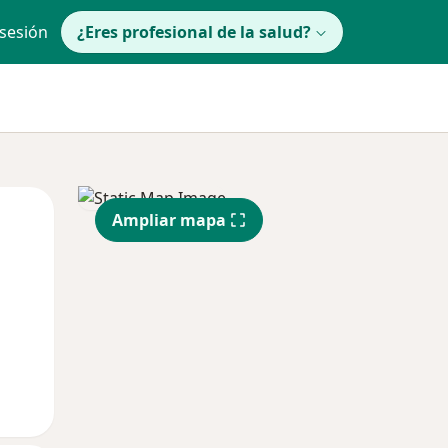
 sesión
¿Eres profesional de la salud?
Jue
Vie
Sáb
Ampliar mapa
13 Ago
14 Ago
15 Ago