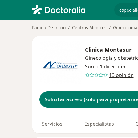
especiali
Página De Inicio
Centros Médicos
Ginecología
Clinica Montesur
Ginecología y obstetri
Surco
1 dirección
13 opinión
Solicitar acceso (solo para propietario
Servicios
Especialistas