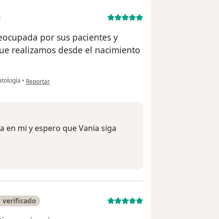
ocupada por sus pacientes y
que realizamos desde el nacimiento
en opinión del usuario Malena
atología
•
Reportar
a en mi y espero que Vania siga
 verificado