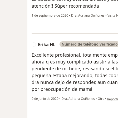
atención!! Súper recomendada
1 de septiembre de 2020
•
Dra. Adriana Quiñones
•
Visita 
Erika HL
Número de teléfono verificado
E
Excellente profesional, totalmente emp
ahora q es muy complicado asistir a las
pendiente de mi bebe, revisando si el 
pequeña estaba mejorando, todas coordi
dra nunca dejo de responder, aun cua
por preocupación de mamá
en opin
9 de junio de 2020
•
Dra. Adriana Quiñones
•
Otro
•
Report