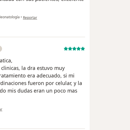
en opinión del usuario Claudia Srsen
Neonatología
•
Reportar
atica,
 clinicas, la dra estuvo muy
tratamiento era adecuado, si mi
naciones fueron por celular, y la
ndo mis dudas eran un poco mas
ión del usuario Erika HL
ar