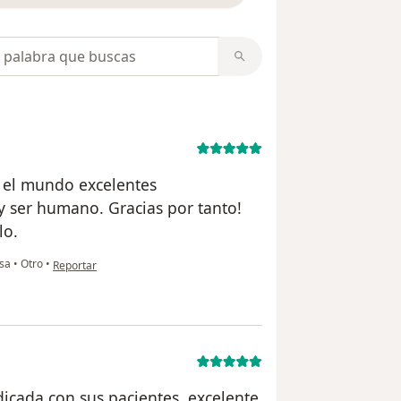
opiniones
 el mundo excelentes
y ser humano. Gracias por tanto!
lo.
en opinión del usuario Cecilia
osa
•
Otro
•
Reportar
icada con sus pacientes, excelente