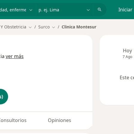
dad, enfermedad o nombre
p. ej. Lima
Iniciar
 Y Obstetricia
Surco
Clinica Montesur
Cambiar de ciudad
Cambiar de ciudad
Hoy
cia
ver más
7 Ago
Este c
s)
Consultorios
Opiniones