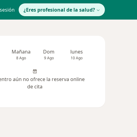
 sesión
¿Eres profesional de la salud?
Mañana
Dom
lunes
Mar
Mié
8 Ago
9 Ago
10 Ago
11 Ago
12 Ag
entro aún no ofrece la reserva online
de cita