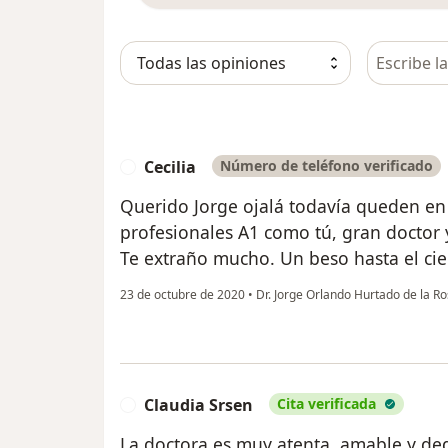
Busca en 
Cecilia
Número de teléfono verificado
C
Querido Jorge ojalá todavía queden en
profesionales A1 como tú, gran doctor 
Te extraño mucho. Un beso hasta el cie
23 de octubre de 2020
•
Dr. Jorge Orlando Hurtado de la R
Claudia Srsen
Cita verificada
C
La doctora es muy atenta, amable y ded