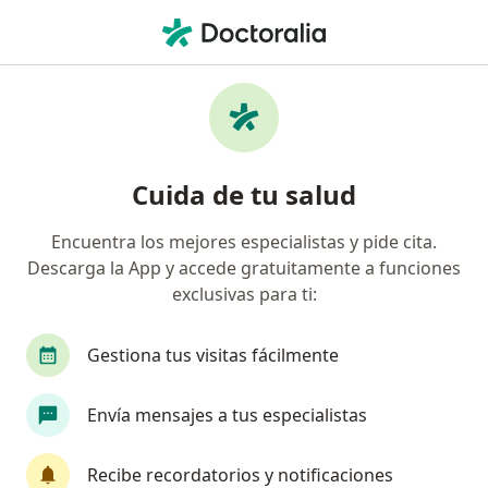
Men
Ortopedia Y Traumatología • Lima, Lima
Filtros
• 1
Seguro
Mapa
Centros médicos de ortopedia y
Cuida de tu salud
traumatología en Lima
Encuentra los mejores especialistas y pide cita.
Descarga la App y accede gratuitamente a funciones
exclusivas para ti:
Gestiona tus visitas fácilmente
Envía mensajes a tus especialistas
Clínica Limatambo
Ortopedia y traumatología, Alergia - inmunología, Anatomía
Recibe recordatorios y notificaciones
·
Ver más
patológica