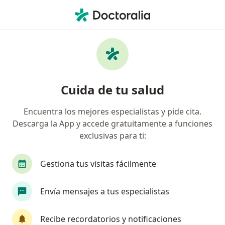
Men
Gastroenterología • Miraflores, Lima
Filtros
• 1
Seguro
Mapa
Centros médicos de gastroenterología en
Cuida de tu salud
Miraflores
Encuentra los mejores especialistas y pide cita.
Descarga la App y accede gratuitamente a funciones
exclusivas para ti:
Gestiona tus visitas fácilmente
Envía mensajes a tus especialistas
Centro Médico Ob&Gyn
·
Gastroenterología, Ginecología y obstetricia, Cardiología
Recibe recordatorios y notificaciones
Ver más