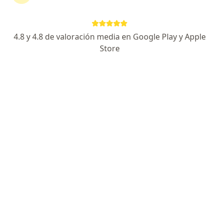
Av. César Vallejo 1475, Lince
•
Mapa
Ningún profesional de este centro tiene citas disponibles
4.8 y 4.8 de valoración media en Google Play y Apple
Store
Mostrar perfil
Clinica Stella Maris
·
Ver más
Gastroenterología, Cardiología, Cirugía general
29 opinión
Avenida Paso De Los Andes, 923, Pueblo Libre
•
Mapa