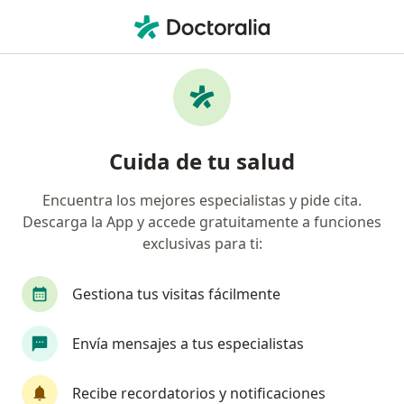
Men
Gastroenterología • Pueblo Libre, Lima
Filtros
• 1
Seguro
Mapa
Centros médicos de gastroenterología en
Cuida de tu salud
Pueblo Libre
Encuentra los mejores especialistas y pide cita.
Descarga la App y accede gratuitamente a funciones
exclusivas para ti:
Gestiona tus visitas fácilmente
Envía mensajes a tus especialistas
HolaDoc
·
Ver más
Gastroenterología, Urología, Endocrinología
Recibe recordatorios y notificaciones