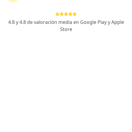
Avenida 28 de Julio, Jesús María
•
Mapa
Ningún profesional de este centro tiene citas disponibles
4.8 y 4.8 de valoración media en Google Play y Apple
Mostrar perfil
Store
Centro Médico Ob&Gyn
·
Gastroenterología, Ginecología y obstetricia, Cardiología
Ver más
Av. César Vallejo 1475, Lince
•
Mapa
Ningún profesional de este centro tiene citas disponibles