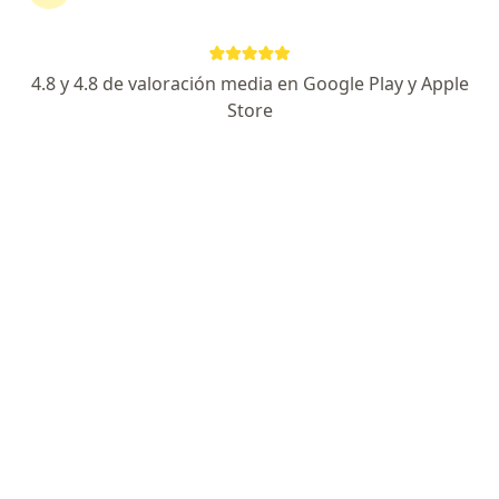
Dirección 1
Dirección 2
4.8 y 4.8 de valoración media en Google Play y Apple
Av. Javier Prado Este 2492, San Borja
•
Mapa
Store
Ningún profesional de este centro tiene citas disponibles
Mostrar perfil
Homeoderma
Dermatología, Medicina natural, Homeopatía
28 opinión