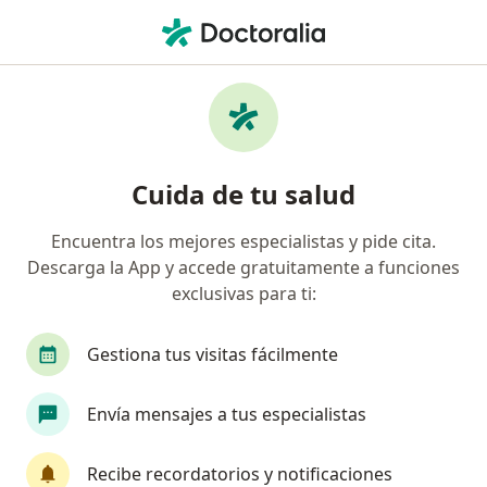
Men
Dermatología • Miraflores, Lima
Filtros
• 1
Seguro
Mapa
Centros médicos de dermatología en
Cuida de tu salud
Miraflores
Encuentra los mejores especialistas y pide cita.
Descarga la App y accede gratuitamente a funciones
exclusivas para ti:
Gestiona tus visitas fácilmente
Envía mensajes a tus especialistas
Policlínico Biolaq
·
Dermatología, Alergia - inmunología, Anatomía patológica
Recibe recordatorios y notificaciones
Ver más