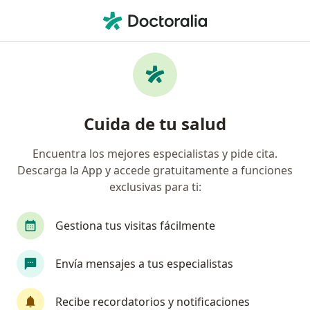
Men
Cirugía General • Miraflores, Lima
Filtros
• 1
Seguro
Mapa
Centros médicos de cirugía general en
Cuida de tu salud
Miraflores
Encuentra los mejores especialistas y pide cita.
Descarga la App y accede gratuitamente a funciones
exclusivas para ti:
Gestiona tus visitas fácilmente
Envía mensajes a tus especialistas
Clínica de Especialidades Médicas
·
Ver
Cirugía general, Cirugía plástica y reparadora, Geriatría
Recibe recordatorios y notificaciones
más