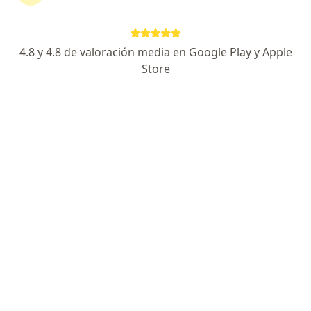
Dirección
Online
4.8 y 4.8 de valoración media en Google Play y Apple
Calle Martir José Olaya 129, Ofc 307 Miraflores, Miraflores
•
Mapa
Store
Cirugía Maxilofacial Estética - Dr Walter Lozano
Visita Cirugía Maxilofacial
Precio sin especificar
Este especialista no ofrece reserva de cita en línea en esta dirección.
Solicita una cita
Especialistas disponibles
Estos especialistas se encuentran fuera de Callao,
Callao, en zonas cercanas a tu búsqueda