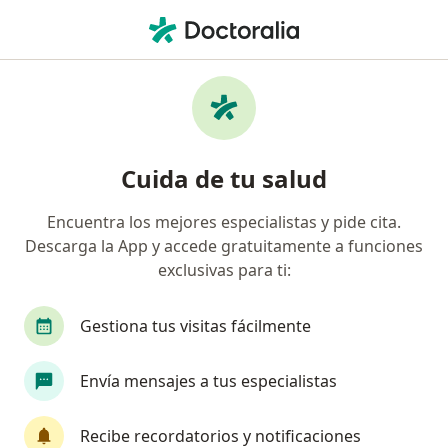
Men
Cirujano Maxilofacial • Callao, Callao
Filtros
Seguro
Mapa
Cirujanos maxilofaciales en Callao
Cuida de tu salud
Encuentra los mejores especialistas y pide cita.
Descarga la App y accede gratuitamente a funciones
exclusivas para ti:
Gestiona tus visitas fácilmente
Dr. Walter Lozano Aquije
Envía mensajes a tus especialistas
·
Ver
Cirujano maxilofacial, Especialista en medicina estética
más
Recibe recordatorios y notificaciones
38 opinión