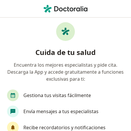
Men
Cirujano Maxilofacial • Lima, La Molina
Filtros
Seguro
Mapa
Cirujanos maxilofaciales en La Molina
Cuida de tu salud
Encuentra los mejores especialistas y pide cita.
Descarga la App y accede gratuitamente a funciones
exclusivas para ti:
Gestiona tus visitas fácilmente
Dr. Alfredo Zuiko
Envía mensajes a tus especialistas
Cirujano maxilofacial
189 opinión
Recibe recordatorios y notificaciones