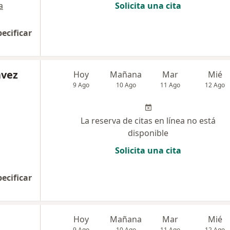
a
Solicita una cita
pecificar
ávez
Hoy
Mañana
Mar
Mié
9 Ago
10 Ago
11 Ago
12 Ago
La reserva de citas en línea no está
disponible
Solicita una cita
pecificar
Hoy
Mañana
Mar
Mié
9 Ago
10 Ago
11 Ago
12 Ago