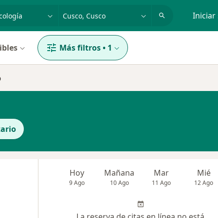
dad, enfermedad o nombre
p. ej. Lima
Iniciar
ibles
Más filtros
•
1
o
ario
Hoy
Mañana
Mar
Mié
9 Ago
10 Ago
11 Ago
12 Ago
La reserva de citas en línea no está