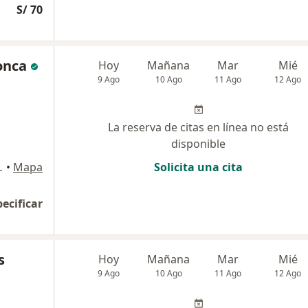
S/ 70
onca
Hoy
Mañana
Mar
Mié
9 Ago
10 Ago
11 Ago
12 Ago
La reserva de citas en línea no está
disponible
rcavalle, Cusco
•
Mapa
Solicita una cita
pecificar
s
Hoy
Mañana
Mar
Mié
9 Ago
10 Ago
11 Ago
12 Ago