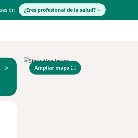
 sesión
¿Eres profesional de la salud?
Ampliar mapa
Jue
Vie
Sáb
13 Ago
14 Ago
15 Ago