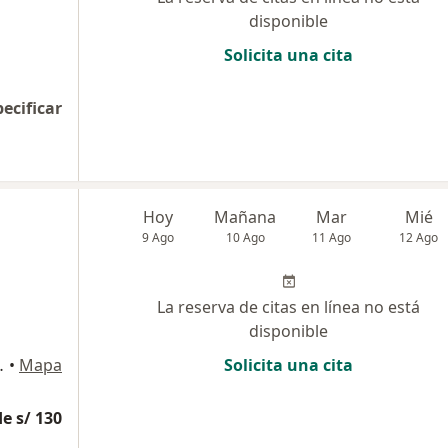
disponible
Solicita una cita
pecificar
Hoy
Mañana
Mar
Mié
9 Ago
10 Ago
11 Ago
12 Ago
La reserva de citas en línea no está
disponible
tidas 805, Cusco
•
Mapa
Solicita una cita
e s/ 130