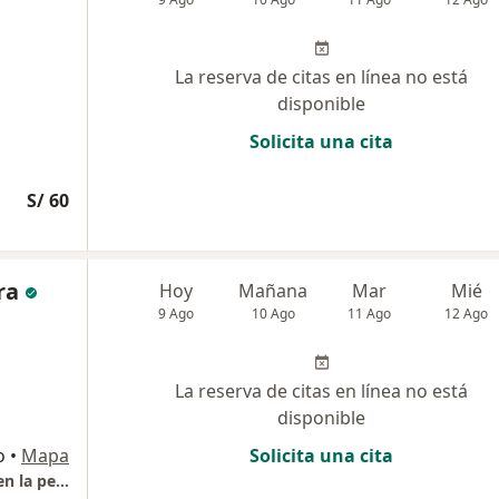
La reserva de citas en línea no está
disponible
Solicita una cita
S/ 60
ra
Hoy
Mañana
Mar
Mié
9 Ago
10 Ago
11 Ago
12 Ago
La reserva de citas en línea no está
disponible
o
•
Mapa
Solicita una cita
Psicologo - Cognitivo Conducutal centrado en la persona