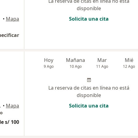
La reserva de citas en línea no está
disponible
•
Mapa
Solicita una cita
pecificar
Hoy
Mañana
Mar
Mié
9 Ago
10 Ago
11 Ago
12 Ago
La reserva de citas en línea no está
disponible
 304, Cusco
•
Mapa
Solicita una cita
co
e s/ 100