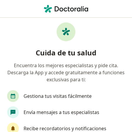
Men
Terapia Gestalt • Cusco, Cusco
Filtros
• 1
Mapa
Especialistas en Terapia Gestalt Cusco
Cuida de tu salud
Encuentra los mejores especialistas y pide cita.
¿Qué especialidad estás buscando?
Descarga la App y accede gratuitamente a funciones
Psicólogo
Terapeuta complementario
exclusivas para ti:
Gestiona tus visitas fácilmente
Envía mensajes a tus especialistas
Recibe recordatorios y notificaciones