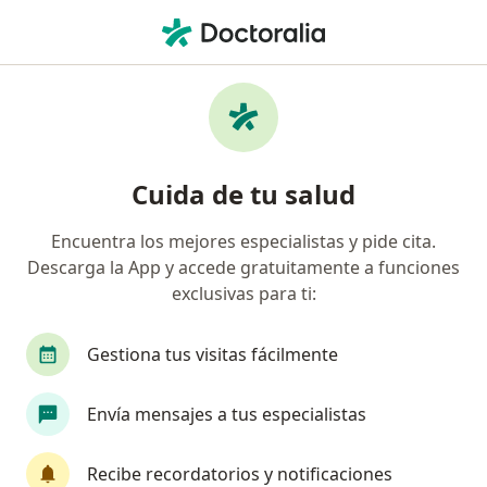
Men
Terapia De Familia • Cusco, Cusco
Filtros
• 1
Seguro
Mapa
Especialistas en Terapia de familia Cusco
Cuida de tu salud
Encuentra los mejores especialistas y pide cita.
¿Qué especialidad estás buscando?
Descarga la App y accede gratuitamente a funciones
Psicólogo
Terapeuta complementario
Car
exclusivas para ti:
Gestiona tus visitas fácilmente
Envía mensajes a tus especialistas
Recibe recordatorios y notificaciones