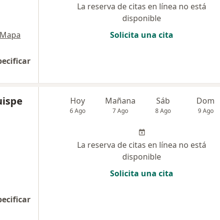
La reserva de citas en línea no está
disponible
Mapa
Solicita una cita
pecificar
uispe
Hoy
Mañana
Sáb
Dom
6 Ago
7 Ago
8 Ago
9 Ago
La reserva de citas en línea no está
disponible
Solicita una cita
pecificar