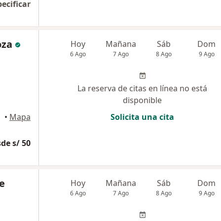
pecificar
oza
Hoy
Mañana
Sáb
Dom
6 Ago
7 Ago
8 Ago
9 Ago
La reserva de citas en línea no está
disponible
•
Mapa
Solicita una cita
de s/ 50
e
Hoy
Mañana
Sáb
Dom
6 Ago
7 Ago
8 Ago
9 Ago