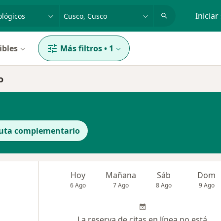
dad, enfermedad o nombre
p. ej. Lima
Iniciar
ibles
Más filtros
•
1
o
uta complementario
Hoy
Mañana
Sáb
Dom
6 Ago
7 Ago
8 Ago
9 Ago
La reserva de citas en línea no está