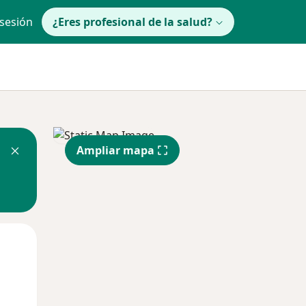
 sesión
¿Eres profesional de la salud?
Ampliar mapa
lunes
Mar
Mié
10 Ago
11 Ago
12 Ago