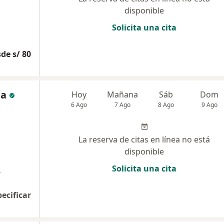
disponible
Solicita una cita
de s/ 80
ja
Hoy
Mañana
Sáb
Dom
6 Ago
7 Ago
8 Ago
9 Ago
La reserva de citas en línea no está
disponible
a
Solicita una cita
pecificar