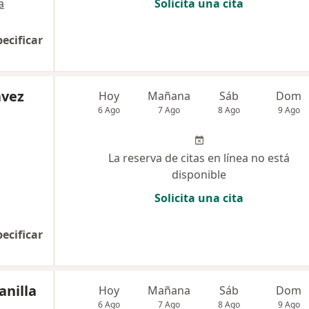
a
Solicita una cita
pecificar
ávez
Hoy
Mañana
Sáb
Dom
6 Ago
7 Ago
8 Ago
9 Ago
La reserva de citas en línea no está
disponible
Solicita una cita
pecificar
anilla
Hoy
Mañana
Sáb
Dom
6 Ago
7 Ago
8 Ago
9 Ago