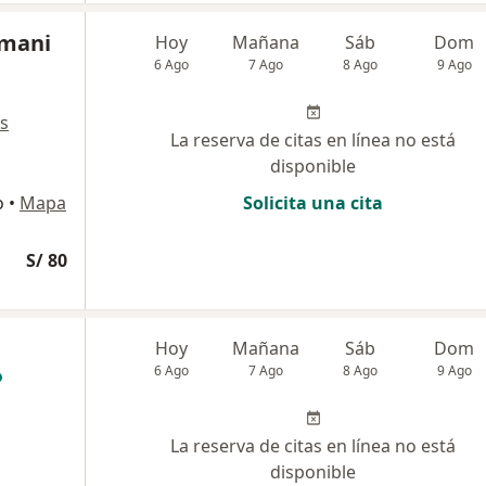
amani
Hoy
Mañana
Sáb
Dom
6 Ago
7 Ago
8 Ago
9 Ago
s
La reserva de citas en línea no está
disponible
o
•
Mapa
Solicita una cita
S/ 80
Hoy
Mañana
Sáb
Dom
6 Ago
7 Ago
8 Ago
9 Ago
La reserva de citas en línea no está
disponible