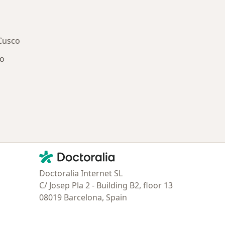
Cusco
co
ría: Enfermedades más tratadas
Contacto
Doctoralia - Página de inicio
Doctoralia Internet SL
C/ Josep Pla 2 - Building B2, floor 13
08019 Barcelona, Spain