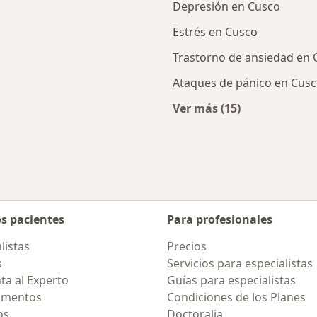
Depresión en Cusco
Estrés en Cusco
Trastorno de ansiedad en 
Ataques de pánico en Cus
Ver más (15)
cercanos
Más en esta catego
os pacientes
Para profesionales
listas
Precios
s
Servicios para especialistas
ta al Experto
Guías para especialistas
amentos
Condiciones de los Planes
os
Doctoralia