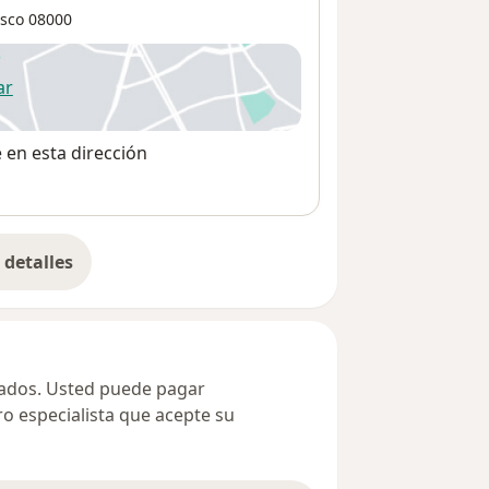
sco
08000
ar
 abre en una nueva pestaña
e en esta dirección
detalles
bre la dirección
ivados. Usted puede pagar
ro especialista que acepte su