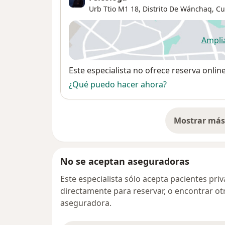
Urb Ttio M1 18,
Distrito De Wánchaq
,
Cu
Ampli
se
Disponibilidad
Este especialista no ofrece reserva onlin
¿Qué puedo hacer ahora?
Mostrar más 
so
No se aceptan aseguradoras
Este especialista sólo acepta pacientes pr
directamente para reservar, o encontrar ot
aseguradora.