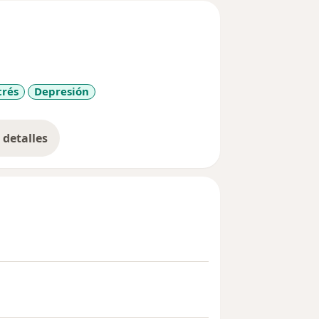
trés
Depresión
detalles
bre la experiencia