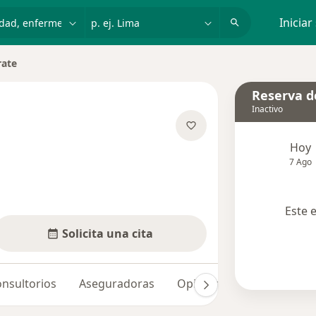
dad, enfermedad o nombre
p. ej. Lima
Iniciar
rate
Reserva de
Inactivo
e las especializaciones
Hoy
7 Ago
Este 
Solicita una cita
nsultorios
Aseguradoras
Opiniones