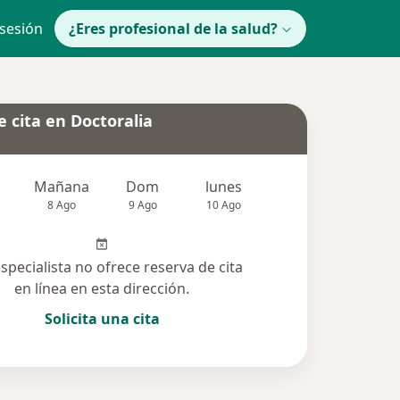
 sesión
¿Eres profesional de la salud?
 cita en Doctoralia
Mañana
Dom
lunes
Mar
Mié
8 Ago
9 Ago
10 Ago
11 Ago
12 Ag
especialista no ofrece reserva de cita
en línea en esta dirección.
Solicita una cita