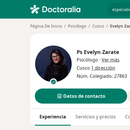
especiali
Página De Inicio
Psicólogo
Cusco
Evelyn Za
Ps
Evelyn Zarate
sobr
Psicólogo
·
Ver más
Cusco
1 dirección
Núm. Colegiado: 27863
Datos de contacto
Experiencia
Servicios y precios
Co