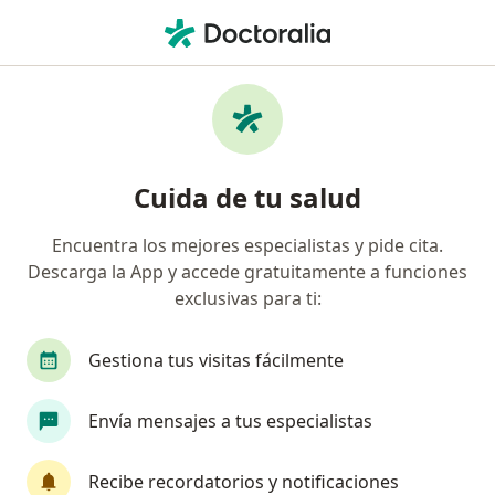
Men
Orientación Y Consejeria De Pareja • Cusco, Cusco
Filtros
• 1
Mapa
Especialistas en Orientación y consejeria de
Cuida de tu salud
pareja Cusco
Encuentra los mejores especialistas y pide cita.
Descarga la App y accede gratuitamente a funciones
¿Qué especialidad estás buscando?
exclusivas para ti:
Psicólogo
Terapeuta complementario
Car
Gestiona tus visitas fácilmente
Envía mensajes a tus especialistas
Recibe recordatorios y notificaciones