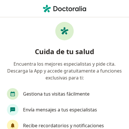
Men
Visualización E Imaginería Guiada • Cusco, Cusco
Filtros
• 1
Mapa
Especialistas en Visualización e Imaginería
Cuida de tu salud
Guiada Cusco
Encuentra los mejores especialistas y pide cita.
Descarga la App y accede gratuitamente a funciones
¿Qué especialidad estás buscando?
exclusivas para ti:
Psicólogo
Terapeuta complementario
Gestiona tus visitas fácilmente
Envía mensajes a tus especialistas
Recibe recordatorios y notificaciones