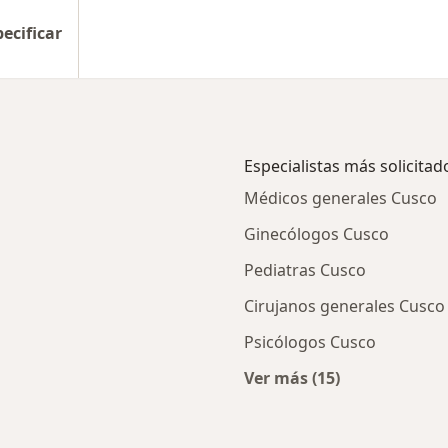
pecificar
Especialistas más solicitad
Médicos generales Cusco
Ginecólogos Cusco
Pediatras Cusco
Cirujanos generales Cusco
Psicólogos Cusco
Ver más (15)
ios en Cusco
Más en esta categor