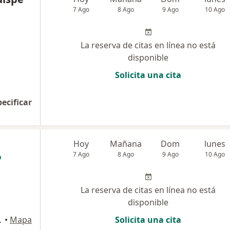
7 Ago
8 Ago
9 Ago
10 Ago
La reserva de citas en línea no está
disponible
Solicita una cita
pecificar
Hoy
Mañana
Dom
lunes
7 Ago
8 Ago
9 Ago
10 Ago
La reserva de citas en línea no está
disponible
linica mac salud, Cusco
•
Mapa
Solicita una cita