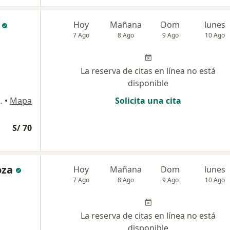
Hoy
Mañana
Dom
lunes
7 Ago
8 Ago
9 Ago
10 Ago
La reserva de citas en línea no está
disponible
Cusco, Perú, Cusco
•
Mapa
Solicita una cita
S/ 70
oza
Hoy
Mañana
Dom
lunes
7 Ago
8 Ago
9 Ago
10 Ago
La reserva de citas en línea no está
disponible