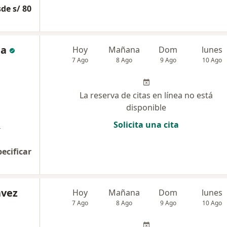
de s/ 80
ja
Hoy
Mañana
Dom
lunes
7 Ago
8 Ago
9 Ago
10 Ago
La reserva de citas en línea no está
disponible
a
Solicita una cita
pecificar
ávez
Hoy
Mañana
Dom
lunes
7 Ago
8 Ago
9 Ago
10 Ago