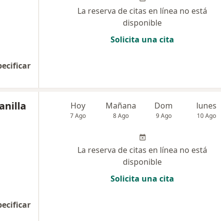
La reserva de citas en línea no está
disponible
Solicita una cita
pecificar
anilla
Hoy
Mañana
Dom
lunes
7 Ago
8 Ago
9 Ago
10 Ago
La reserva de citas en línea no está
disponible
Solicita una cita
pecificar