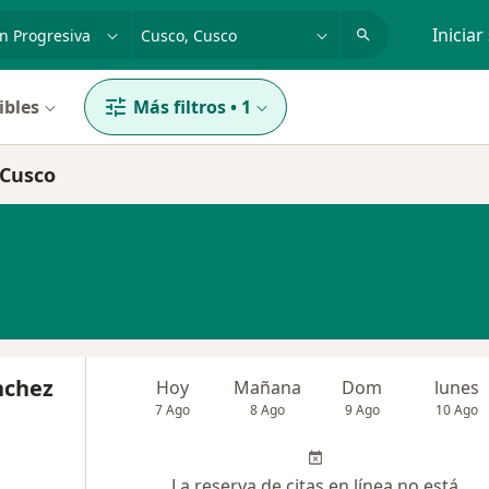
dad, enfermedad o nombre
p. ej. Lima
Iniciar
ibles
Más filtros
•
1
 Cusco
nchez
Hoy
Mañana
Dom
lunes
7 Ago
8 Ago
9 Ago
10 Ago
La reserva de citas en línea no está