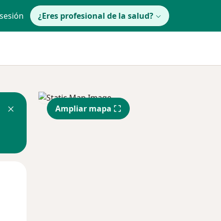
 sesión
¿Eres profesional de la salud?
Ampliar mapa
Mar
Mié
Jue
11 Ago
12 Ago
13 Ago