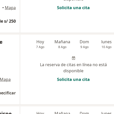
•
Mapa
Solicita una cita
e s/ 250
e
Hoy
Mañana
Dom
lunes
7 Ago
8 Ago
9 Ago
10 Ago
La reserva de citas en línea no está
disponible
Mapa
Solicita una cita
pecificar
uispe
Hoy
Mañana
Dom
lunes