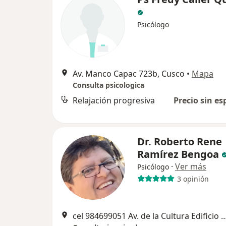
Psicólogo
Av. Manco Capac 723b, Cusco
•
Mapa
Consulta psicologica
Relajación progresiva
Precio sin es
Dr. Roberto Rene
Ramírez Bengoa
·
Ver más
Psicólogo
3 opinión
cel 984699051 Av. de la Cultura Edificio Gonzales 1424, "al costado" de la c