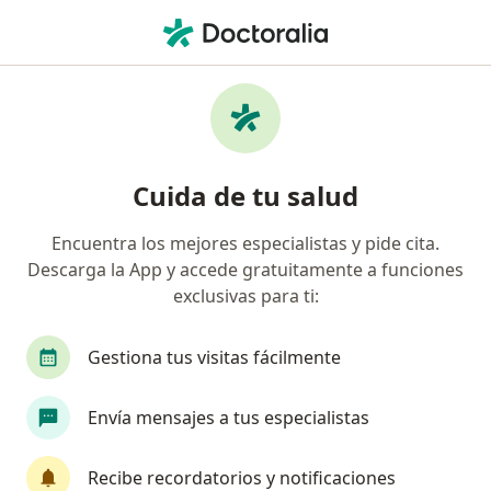
Men
Coaching Grupal • Cusco, Cusco
Filtros
• 1
Mapa
Especialistas en Coaching grupal Cusco
Cuida de tu salud
Encuentra los mejores especialistas y pide cita.
¿Qué especialidad estás buscando?
Descarga la App y accede gratuitamente a funciones
Psicólogo
Terapeuta complementario
exclusivas para ti:
Gestiona tus visitas fácilmente
Envía mensajes a tus especialistas
Recibe recordatorios y notificaciones