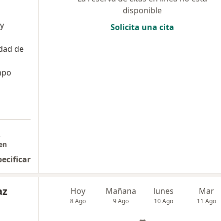
disponible
 y
Solicita una cita
dad de
mpo
a
en
pecificar
az
Hoy
Mañana
lunes
Mar
8 Ago
9 Ago
10 Ago
11 Ago