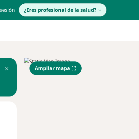
 sesión
¿Eres profesional de la salud?
Ampliar mapa
Mié
Jue
Vie
12 Ago
13 Ago
14 Ago