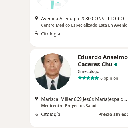
Avenida Arequipa 2080 CONSULTORIO 4
Citología
Eduardo Anselmo
Caceres Chu
Ginecólogo
6 opinión
Mariscal Miller 869 Jesús María(espalda arenales cuadra 8), Jesús María
Medicentro Proyectos Salud
Citología
Precio sin es