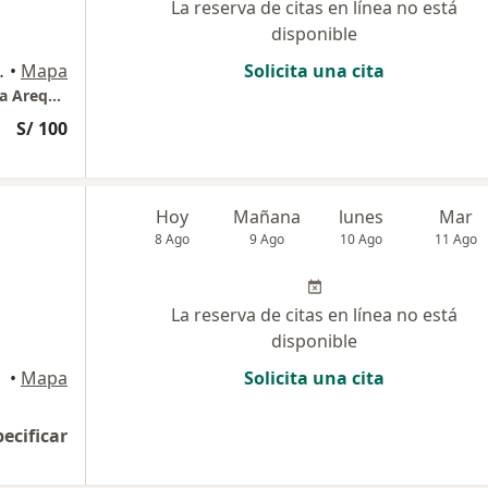
La reserva de citas en línea no está
disponible
06 LINCE , Lince
•
Mapa
Solicita una cita
Centro Medico Especializado Esta En Avenida Arequipa 2080 Consultorio 406 Lince
S/ 100
Hoy
Mañana
lunes
Mar
8 Ago
9 Ago
10 Ago
11 Ago
La reserva de citas en línea no está
disponible
•
Mapa
Solicita una cita
pecificar