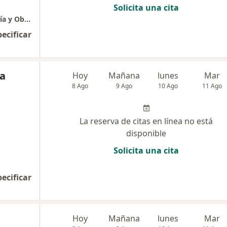
Solicita una cita
Scan Fetus- Centro Materno Fetal Ginecología y Obstetricia
pecificar
ía
Hoy
Mañana
lunes
Mar
8 Ago
9 Ago
10 Ago
11 Ago
La reserva de citas en línea no está
disponible
Solicita una cita
pecificar
Hoy
Mañana
lunes
Mar