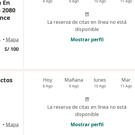
a En
8 Ago
9 Ago
10 Ago
11 Ago
 2080
ince
La reserva de citas en línea no está
disponible
06 LINCE , Lince
•
Mapa
Mostrar perfil
S/ 100
ctos
Hoy
Mañana
lunes
Mar
8 Ago
9 Ago
10 Ago
11 Ago
La reserva de citas en línea no está
disponible
•
Mapa
Mostrar perfil