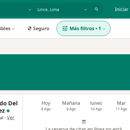
dad, enfermedad o nombre
p. ej. Lima
Iniciar
ibles
Seguro
Más filtros
•
1
do Del
Hoy
Mañana
lunes
Mar
ez
8 Ago
9 Ago
10 Ago
11 Ago
·
Ver
al
La reserva de citas en línea no está