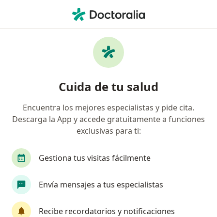
Men
Biópsia De Cuello Uterino • Lince, Lima
Filtros
• 1
Seguro
Mapa
Especialistas en Biópsia de cuello uterino
Cuida de tu salud
Lince
Encuentra los mejores especialistas y pide cita.
Descarga la App y accede gratuitamente a funciones
¿Qué especialidad estás buscando?
exclusivas para ti:
Ginecólogo
Cirujano general
Médico gene
Gestiona tus visitas fácilmente
Envía mensajes a tus especialistas
Recibe recordatorios y notificaciones