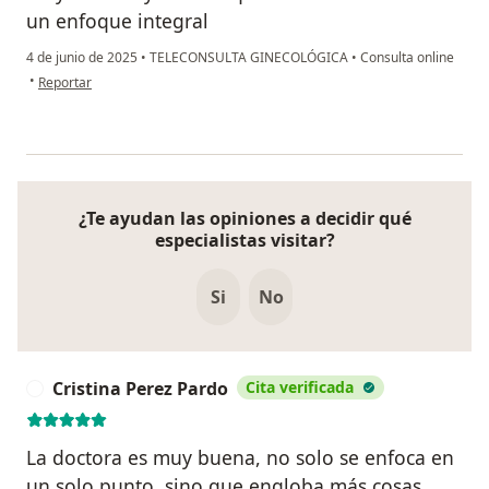
un enfoque integral
4 de junio de 2025
•
TELECONSULTA GINECOLÓGICA
•
Consulta online
en opinión del usuario Carolina
•
Reportar
¿Te ayudan las opiniones a decidir qué
especialistas visitar?
Si
No
Cristina Perez Pardo
Cita verificada
C
La doctora es muy buena, no solo se enfoca en
un solo punto, sino que engloba más cosas.