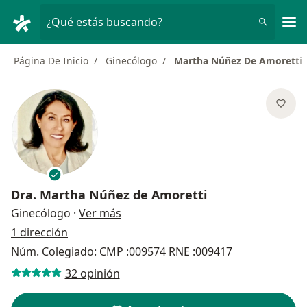
Men
¿Qué estás buscando?
Página De Inicio
Ginecólogo
Martha Núñez De Amoretti
Dra.
Martha Núñez de Amoretti
sobre las especializaciones
Ginecólogo
·
Ver más
1 dirección
Núm. Colegiado: CMP :009574 RNE :009417
32 opinión