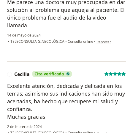
Me parece una doctora muy preocupada en dar
solución al problema que aqueja al paciente. El
único problema fue el audio de la video
llamada.
14 de mayo de 2024
en opinión del usuario
•
TELECONSULTA GINECOLÓGICA
•
Consulta online
•
Reportar
Cecilia
Cita verificada
C
Excelente atención, dedicada y delicada en los
temas; asimismo sus indicaciones han sido muy
acertadas, ha hecho que recupere mi salud y
confianza.
Muchas gracias
2 de febrero de 2024
en opinión del usuario
•
TELECONSULTA GINECOLÓGICA
•
Consulta online
•