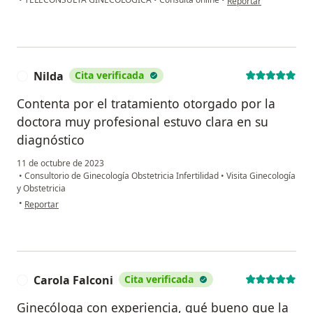
Reportar
Nilda
Cita verificada
N
Contenta por el tratamiento otorgado por la
doctora muy profesional estuvo clara en su
diagnóstico
11 de octubre de 2023
•
Consultorio de Ginecología Obstetricia Infertilidad
•
Visita Ginecología
y Obstetricia
en opinión del usuario Nilda
•
Reportar
Carola Falconi
Cita verificada
C
Ginecóloga con experiencia, qué bueno que la