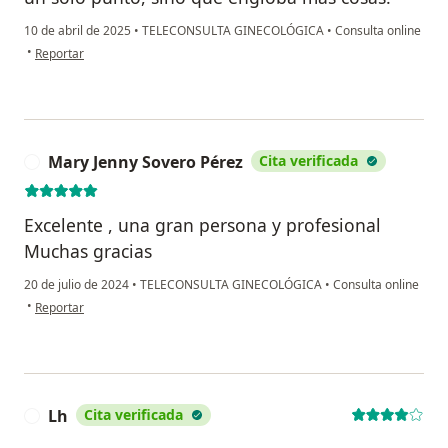
10 de abril de 2025
•
TELECONSULTA GINECOLÓGICA
•
Consulta online
en opinión del usuario Cristina Perez Pardo
•
Reportar
Mary Jenny Sovero Pérez
Cita verificada
M
Excelente , una gran persona y profesional
Muchas gracias
20 de julio de 2024
•
TELECONSULTA GINECOLÓGICA
•
Consulta online
en opinión del usuario Mary Jenny Sovero Pérez
•
Reportar
Lh
Cita verificada
L