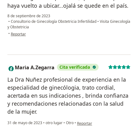
haya vuelto a ubicar...ojalá se quede en el país.
8 de septiembre de 2023
•
Consultorio de Ginecología Obstetricia Infertilidad
•
Visita Ginecología
y Obstetricia
en opinión del usuario Carola Falconi
•
Reportar
Maria A.Zegarra
Cita verificada
M
La Dra Nuñez profesional de experiencia en la
especialidad de ginecólogia, trato cordial,
acertada en sus indicaciones , brinda confianza
y recomendaciones relacionadas con la salud
de la mujer.
en opinión del usuario Maria A.Zeg
31 de mayo de 2023
•
otro lugar
•
Otro
•
Reportar