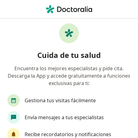
Men
Anexectomía • Lince, Lima
Filtros
• 1
Seguro
Mapa
Especialistas en Anexectomía Lince
Cuida de tu salud
Encuentra los mejores especialistas y pide cita.
¿Qué especialidad estás buscando?
Descarga la App y accede gratuitamente a funciones
Ginecólogo
Cirujano general
Médico gene
exclusivas para ti:
Gestiona tus visitas fácilmente
Envía mensajes a tus especialistas
Recibe recordatorios y notificaciones