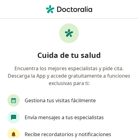
Men
Neurocirujano • Cercado de Lima, Lima
Filtros
Seguro
Mapa
Neurocirujanos en Cercado de Lima
Cuida de tu salud
Encuentra los mejores especialistas y pide cita.
Descarga la App y accede gratuitamente a funciones
exclusivas para ti:
Gestiona tus visitas fácilmente
Dr. Felipe Centurión Berrios
Envía mensajes a tus especialistas
·
Ver más
Neurocirujano
92 opinión
Recibe recordatorios y notificaciones