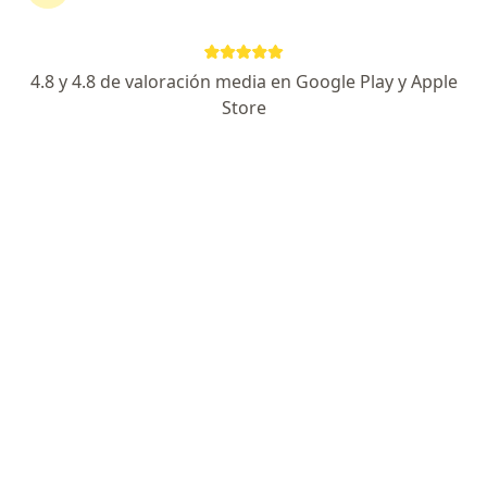
EXPERTO EN ALERGIA A MEDICAMENTO
EXPERTO EN DIAGNOSTICO MOLECULAR DE
ALERGIAS
4.8 y 4.8 de valoración media en Google Play y Apple
PACIENTES VALORAN MI CONDICION DE
Store
INVESTIGADOR
Dirección 1
Dirección 2
Dirección 3
Direcció
AV. ARENALES 1912, Lince
•
Mapa
Consultorio privado ILAAI (INSTITUTO LATINOAMERICANO DE ALERGIA ASMA E INMUNOLOGIA) .
Inmunizaciones (vacunas)
S/ 200
Este especialista no ofrece reserva de cita en línea en esta dirección.
Solicita una cita