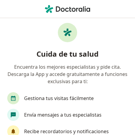
Men
Alergista • Cercado de Lima, Lima
Filtros
Seguro
Mapa
Alergistas en Cercado de Lima
Cuida de tu salud
Encuentra los mejores especialistas y pide cita.
Descarga la App y accede gratuitamente a funciones
exclusivas para ti:
Gestiona tus visitas fácilmente
Dr. Edgar Matos Benavides
Envía mensajes a tus especialistas
Alergista
206 opinión
Recibe recordatorios y notificaciones