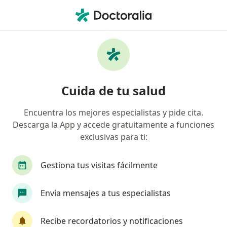
Men
Especialista En Medicina Física Y Rehabilitación • Cercado de Lima, Lima
Filtros
Seguro
Mapa
Especialistas en medicina física y
Cuida de tu salud
rehabilitación en Cercado de Lima
Encuentra los mejores especialistas y pide cita.
Descarga la App y accede gratuitamente a funciones
exclusivas para ti:
Gestiona tus visitas fácilmente
Envía mensajes a tus especialistas
Dr. Luis Briones Lau Li
Especialista en medicina física y rehabilitación, Médico del
Recibe recordatorios y notificaciones
deporte