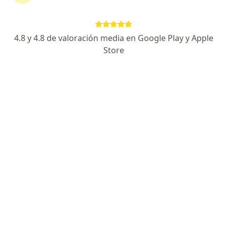
Dirección
Online
4.8 y 4.8 de valoración media en Google Play y Apple
Jirón Coronel Zegarra 1085, Lima
•
Mapa
Store
Vascusalud
Visita Medicina Física y Rehabilitación
S/ 180
Este especialista no ofrece reserva de cita en línea en esta dirección.
Solicita una cita
Dr. Luis Enrique Cruzado Dávila