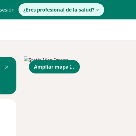
 sesión
¿Eres profesional de la salud?
Ampliar mapa
lunes
Mar
Mié
10 Ago
11 Ago
12 Ago