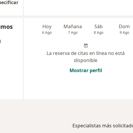
pecificar
Ramos
Hoy
Mañana
Sáb
Dom
6 Ago
7 Ago
8 Ago
9 Ago
l
La reserva de citas en línea no está
disponible
Mostrar perfil
Especialistas más solicitad