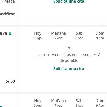
•
Mapa
Solicita una cita
pecificar
gara
Hoy
Mañana
Sáb
Dom
6 Ago
7 Ago
8 Ago
9 Ago
La reserva de citas en línea no está
disponible
Solicita una cita
S/ 60
Hoy
Mañana
Sáb
Dom
6 Ago
7 Ago
8 Ago
9 Ago