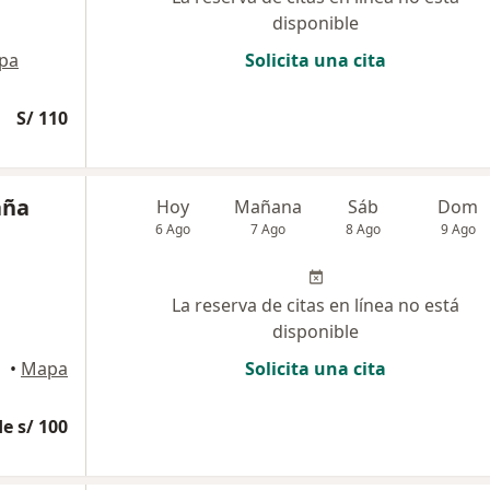
disponible
pa
Solicita una cita
S/ 110
aña
Hoy
Mañana
Sáb
Dom
6 Ago
7 Ago
8 Ago
9 Ago
La reserva de citas en línea no está
disponible
•
Mapa
Solicita una cita
e s/ 100