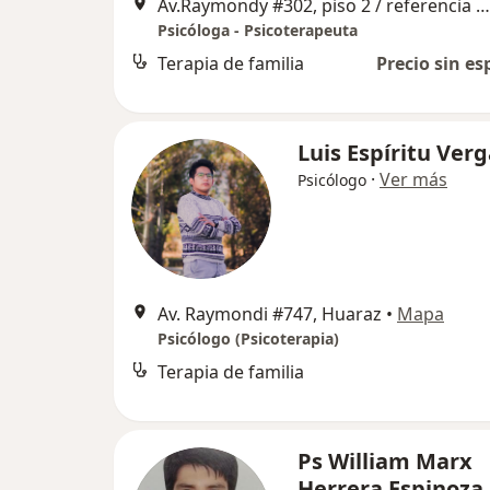
Av.Raymondy #302, piso 2 / referencia pasando SUMAS antes del estadio Rosas Pampa., Huaraz
Psicóloga - Psicoterapeuta
Terapia de familia
Precio sin es
Luis Espíritu Ver
·
Ver más
Psicólogo
Av. Raymondi #747, Huaraz
•
Mapa
Psicólogo (Psicoterapia)
Terapia de familia
Ps William Marx
Herrera Espinoza