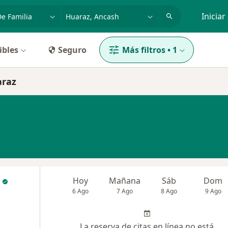
dad, enfermedad o nombre
p. ej. Lima
Iniciar
ibles
Seguro
Más filtros
•
1
araz
Hoy
Mañana
Sáb
Dom
6 Ago
7 Ago
8 Ago
9 Ago
La reserva de citas en línea no está