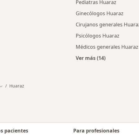
Pediatras Huaraz
Ginecólogos Huaraz
Cirujanos generales Huara
Psicólogos Huaraz
Médicos generales Huaraz
Ver más (14)
cios en Huaraz
Más en esta categor
Huaraz
Cambiar de ciudad
os pacientes
Para profesionales